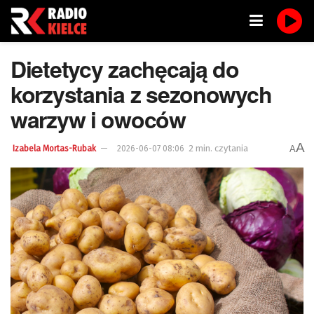
Dietetycy zachęcają do
korzystania z sezonowych
warzyw i owoców
A
2 min. czytania
A
Izabela Mortas-Rubak
2026-06-07 08:06