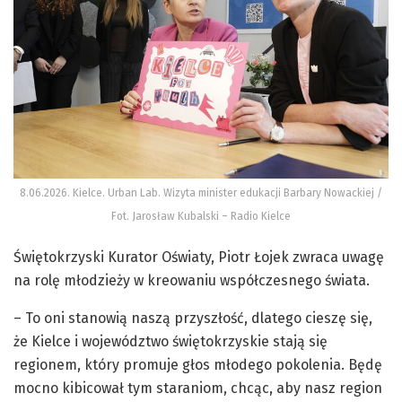
8.06.2026. Kielce. Urban Lab. Wizyta minister edukacji Barbary Nowackiej /
Fot. Jarosław Kubalski – Radio Kielce
Świętokrzyski Kurator Oświaty, Piotr Łojek zwraca uwagę
na rolę młodzieży w kreowaniu współczesnego świata.
– To oni stanowią naszą przyszłość, dlatego cieszę się,
że Kielce i województwo świętokrzyskie stają się
regionem, który promuje głos młodego pokolenia. Będę
mocno kibicował tym staraniom, chcąc, aby nasz region