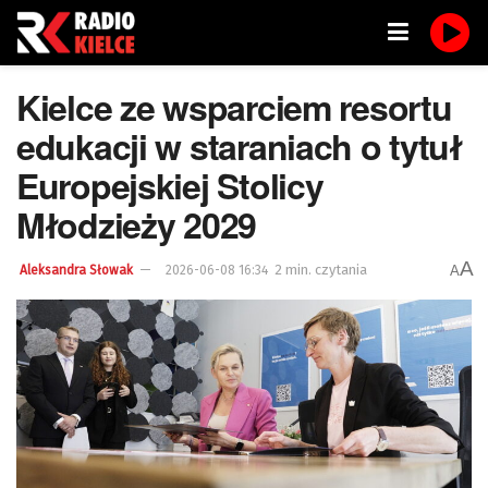
Kielce ze wsparciem resortu
edukacji w staraniach o tytuł
Europejskiej Stolicy
Młodzieży 2029
A
2 min. czytania
A
Aleksandra Słowak
2026-06-08 16:34