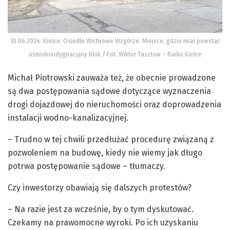
10.06.2026. Kielce. Osiedle Wichrowe Wzgórze. Miejsce, gdzie miał powstać
ośmiokondygnacyjny blok / Fot. Wiktor Taszłow – Radio Kielce
Michał Piotrowski zauważa też, że obecnie prowadzone
są dwa postępowania sądowe dotyczące wyznaczenia
drogi dojazdowej do nieruchomości oraz doprowadzenia
instalacji wodno-kanalizacyjnej.
– Trudno w tej chwili przedłużać procedurę związaną z
pozwoleniem na budowę, kiedy nie wiemy jak długo
potrwa postępowanie sądowe – tłumaczy.
Czy inwestorzy obawiają się dalszych protestów?
– Na razie jest za wcześnie, by o tym dyskutować.
Czekamy na prawomocne wyroki. Po ich uzyskaniu