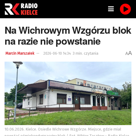
Na Wichrowym Wzgórzu blok
na razie nie powstanie
A
3 min. czytania
A
Marcin Marszałek
2026-06-10 14:34
10.06.2026. Kielce. Osiedle Wichrowe Wzgórze. Miejsce, gdzie miał
powstać ośmiokondygnacyjny blok / Fot. Wiktor Taszłow - Radio Kielce