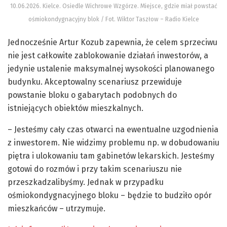
10.06.2026. Kielce. Osiedle Wichrowe Wzgórze. Miejsce, gdzie miał powstać
ośmiokondygnacyjny blok / Fot. Wiktor Taszłow – Radio Kielce
Jednocześnie Artur Kozub zapewnia, że celem sprzeciwu
nie jest całkowite zablokowanie działań inwestorów, a
jedynie ustalenie maksymalnej wysokości planowanego
budynku. Akceptowalny scenariusz przewiduje
powstanie bloku o gabarytach podobnych do
istniejących obiektów mieszkalnych.
– Jesteśmy cały czas otwarci na ewentualne uzgodnienia
z inwestorem. Nie widzimy problemu np. w dobudowaniu
piętra i ulokowaniu tam gabinetów lekarskich. Jesteśmy
gotowi do rozmów i przy takim scenariuszu nie
przeszkadzalibyśmy. Jednak w przypadku
ośmiokondygnacyjnego bloku – będzie to budziło opór
mieszkańców – utrzymuje.