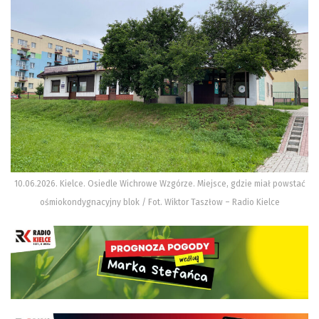
10.06.2026. Kielce. Osiedle Wichrowe Wzgórze. Miejsce, gdzie miał powstać
ośmiokondygnacyjny blok / Fot. Wiktor Taszłow – Radio Kielce