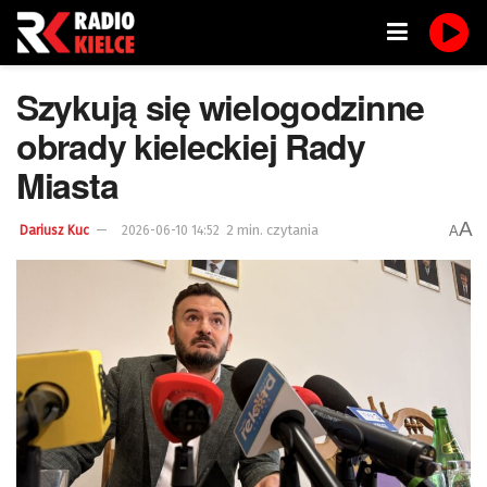
Szykują się wielogodzinne
obrady kieleckiej Rady
Miasta
A
2 min. czytania
A
Dariusz Kuc
2026-06-10 14:52