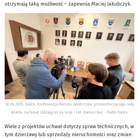
otrzymają taką możliwość – zapewnia Maciej Jakubczyk.
10.06.2026. Kielce. Konferencja Macieja Jakubczyka, przewodniczącego rady
miasta, na temat zbliżającej się sesji / Fot. Dariusz Kuc – Radio Kielce
Wiele z projektów uchwał dotyczy spraw technicznych, w
tym dzierżawy lub sprzedaży nieruchomości oraz zmian