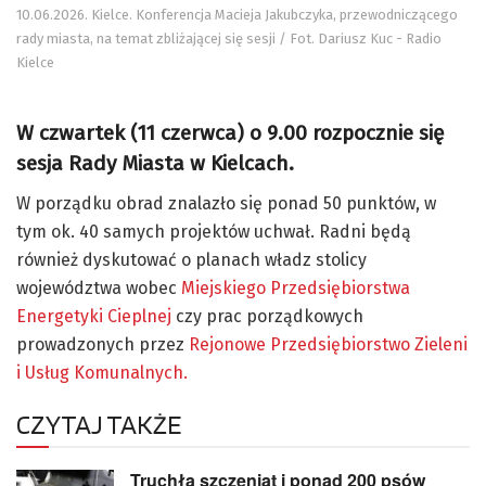
10.06.2026. Kielce. Konferencja Macieja Jakubczyka, przewodniczącego
rady miasta, na temat zbliżającej się sesji / Fot. Dariusz Kuc - Radio
Kielce
W czwartek (11 czerwca) o 9.00 rozpocznie się
sesja Rady Miasta w Kielcach.
W porządku obrad znalazło się ponad 50 punktów, w
tym ok. 40 samych projektów uchwał. Radni będą
również dyskutować o planach władz stolicy
województwa wobec
Miejskiego Przedsiębiorstwa
Energetyki Cieplnej
czy prac porządkowych
prowadzonych przez
Rejonowe Przedsiębiorstwo Zieleni
i Usług Komunalnych.
CZYTAJ TAKŻE
Truchła szczeniąt i ponad 200 psów