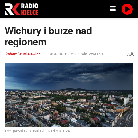
Wichury i burze nad
regionem
A
1 min. czytania
A
Robert Szumielewicz
2026-06-11 07:14
Fot. Jarosław Kubalski - Radio Kielce