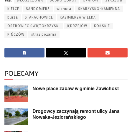
Tagi:
WŁOSZCZOWA
BUSKO-ZDRÓJ
OPATÓW
STASZÓW
KIELCE
SANDOMIERZ
wichura
SKARŻYSKO-KAMIENNA
burza
STARACHOWICE
KAZIMIERZA WIELKA
OSTROWIEC ŚWIĘTOKRZYSKI
JĘDRZEJÓW
KOŃSKIE
PIŃCZÓW
straż pożarna
POLECAMY
Nowe place zabaw w gminie Zawichost
Drogowcy zaczynają remont ulicy Jana
Nowaka-Jeziorańskiego