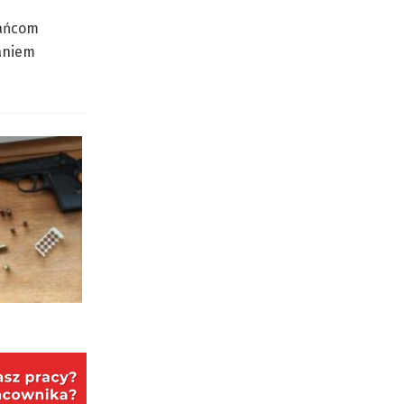
kańcom
aniem