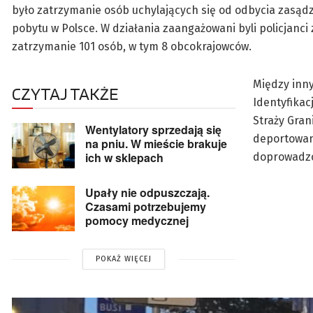
było zatrzymanie osób uchylających się od odbycia zasądzo
pobytu w Polsce. W działania zaangażowani byli policjanci
zatrzymanie 101 osób, w tym 8 obcokrajowców.
Między inny
CZYTAJ TAKŻE
Identyfikac
Straży Gran
Wentylatory sprzedają się
deportowani
na pniu. W mieście brakuje
ich w sklepach
doprowadzo
Upały nie odpuszczają.
Czasami potrzebujemy
pomocy medycznej
POKAŻ WIĘCEJ