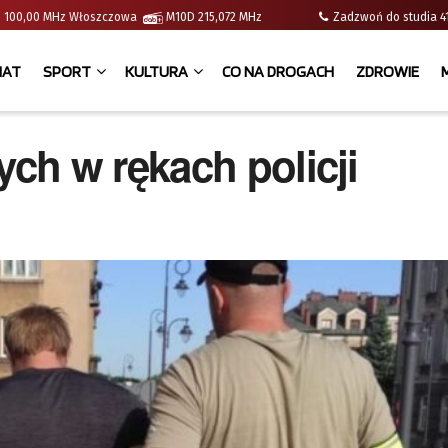
e | 100,00 MHz Włoszczowa
M10D 215,072 MHz
Zadzwoń do studia
IAT
SPORT
KULTURA
CO NA DROGACH
ZDROWIE
ch w rękach policji