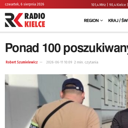
czwartek, 6 sierpnia 2026
101,4 MHz | 90,4 Kielc
REGION
KRAJ / ŚW
Ponad 100 poszukiwany
2 min. czytania
Robert Szumielewicz
2026-06-11 10:09