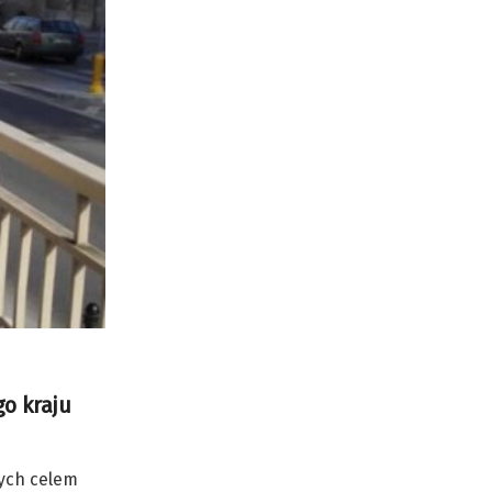
o kraju
rych celem