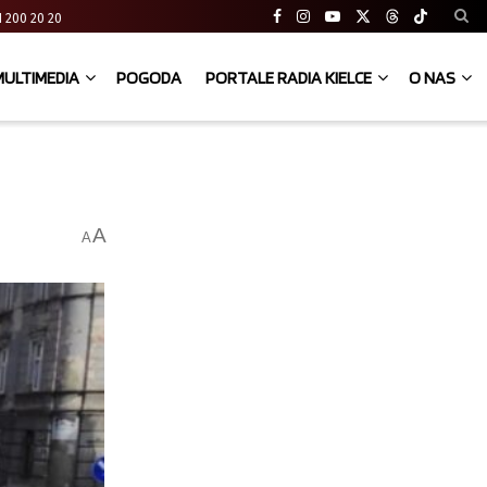
 41 200 20 20
MULTIMEDIA
POGODA
PORTALE RADIA KIELCE
O NAS
A
A