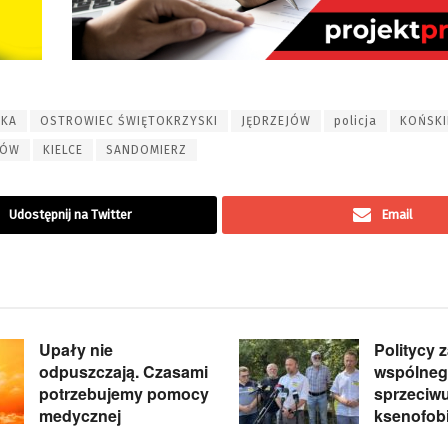
LKA
OSTROWIEC ŚWIĘTOKRZYSKI
JĘDRZEJÓW
policja
KOŃSKI
TÓW
KIELCE
SANDOMIERZ
Udostępnij na Twitter
Email
Upały nie
Politycy 
odpuszczają. Czasami
wspólneg
potrzebujemy pomocy
sprzeciw
medycznej
ksenofobi