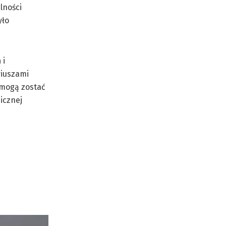
lności
yło
 i
riuszami
 mogą zostać
icznej