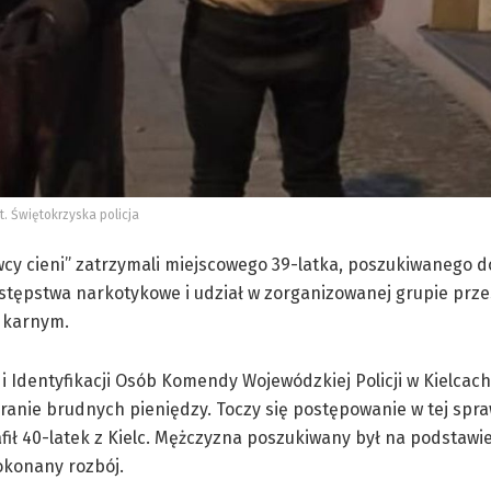
t. Świętokrzyska policja
wcy cieni” zatrzymali miejscowego 39-latka, poszukiwanego d
estępstwa narkotykowe i udział w zorganizowanej grupie prze
e karnym.
 Identyfikacji Osób Komendy Wojewódzkiej Policji w Kielcach
ranie brudnych pieniędzy. Toczy się postępowanie w tej spra
ił 40-latek z Kielc. Mężczyzna poszukiwany był na podstawie 
okonany rozbój.