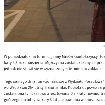
Fo
W poniedziałek na terenie gminy Mniów świętokrzyscy „ło
kary 4,5 roku więzienia. Mężczyzna został skazany za prz
jednak nie stawił się w wyznaczonym terminie w zakładzi
Tego samego dnia funkcjonariusze z Wydziału Poszukiwań i
we Wrocławiu 25-letnią Białorusinkę. Kobieta odpowie za p
została ona tymczasowo aresztowana. Za kraty również traf
gończego do odbycia kary 3 lat pozbawienia wolności za d