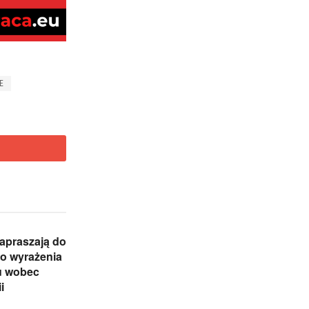
E
zapraszają do
o wyrażenia
u wobec
i