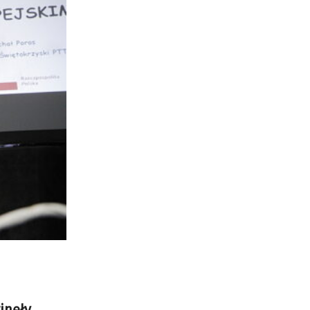
inęły