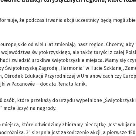
ormuje, że podczas trwania akcji uczestnicy będą mogli zbie
europejskie od wielu lat zmieniają nasz region. Chcemy, aby 
województwa świętokrzyskiego, ale także turyści z całej Pols
hać i zwiedzić urokliwe świętokrzyskie miejsca. Mamy się czy
by Świętokrzyską Zagrodą „Harmonia” w Hucie Szklanej, Zam
, Ośrodek Edukacji Przyrodniczej w Umianowicach czy Europ
ki w Pacanowie – dodała Renata Janik.
0 osób, które przekażą do urzędu wypełnione „Świętokrzyski
” może liczyć na nagrody.
 miejsca, które odwiedzimy zbieramy pieczątkę. Jest wbijana
odróżnika. 31 sierpnia jest zakończenie akcji, a pierwsze 15