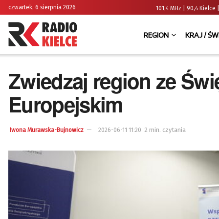
czwartek, 6 sierpnia 2026
101,4 MHz | 90,4 Kielc
REGION
KRAJ / ŚW
Zwiedzaj region ze Św
Europejskim
2 min. czytania
Iwona Murawska-Bujnowicz
2026-06-11 11:20