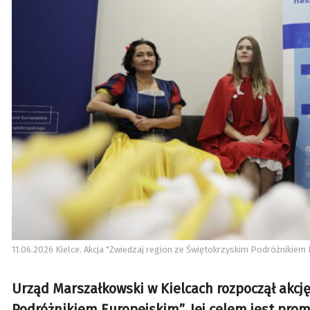
11.06.2026 Kielce. Akcja "Zwiedzaj region ze Świętokrzyskim Podróżnikiem 
Urząd Marszałkowski w Kielcach rozpoczął akcj
Podróżnikiem Europejskim”. Jej celem jest prom