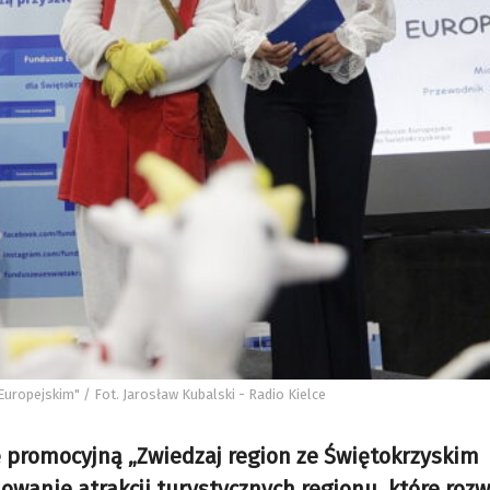
Europejskim" / Fot. Jarosław Kubalski - Radio Kielce
ę promocyjną „Zwiedzaj region ze Świętokrzyskim
owanie atrakcji turystycznych regionu, które rozw