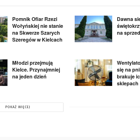
Pomnik Ofiar Rzezi
Dawna si
Wołyńskiej nie stanie
świętokr
na Skwerze Szarych
na sprze
Szeregów w Kielcach
Młodzi przejmują
Wentylato
Kielce. Przynajmniej
się na pn
na jeden dzień
brakuje i
sklepach
POKAŻ WIĘCEJ