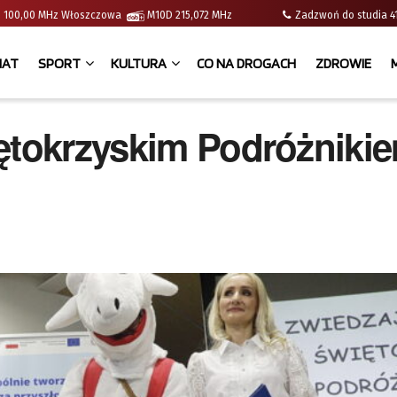
e | 100,00 MHz Włoszczowa
M10D 215,072 MHz
Zadzwoń do studia
IAT
SPORT
KULTURA
CO NA DROGACH
ZDROWIE
iętokrzyskim Podróżniki