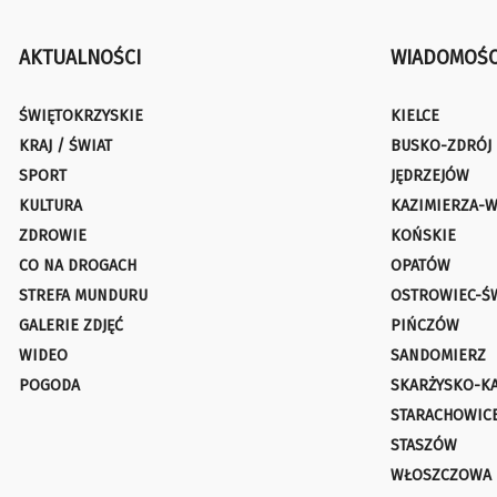
AKTUALNOŚCI
WIADOMOŚC
ŚWIĘTOKRZYSKIE
KIELCE
KRAJ / ŚWIAT
BUSKO-ZDRÓJ
SPORT
JĘDRZEJÓW
KULTURA
KAZIMIERZA-W
ZDROWIE
KOŃSKIE
CO NA DROGACH
OPATÓW
STREFA MUNDURU
OSTROWIEC-Ś
GALERIE ZDJĘĆ
PIŃCZÓW
WIDEO
SANDOMIERZ
POGODA
SKARŻYSKO-K
STARACHOWIC
STASZÓW
WŁOSZCZOWA