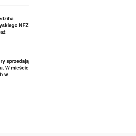
edziba
zyskiego NFZ
daż
ry sprzedają
iu. W mieście
ch w