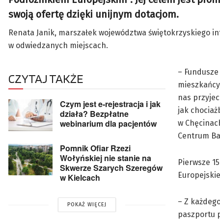
swoją ofertę dzięki unijnym dotacjom.
Renata Janik, marszałek województwa świętokrzyskiego inf
w odwiedzanych miejscach.
– Fundusze 
CZYTAJ TAKŻE
mieszkańcy 
nas przyjec
Czym jest e-rejestracja i jak
jak chociaż
działa? Bezpłatne
webinarium dla pacjentów
w Chęcinach
Centrum Baj
Pomnik Ofiar Rzezi
Wołyńskiej nie stanie na
Pierwsze 15
Skwerze Szarych Szeregów
Europejskie
w Kielcach
– Z każdego
POKAŻ WIĘCEJ
paszportu p