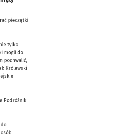
rać pieczątki
nie tylko
ki mogli do
m pochwalić,
ek Królewski
ejskie
e Podróżniki
 do
0 osób