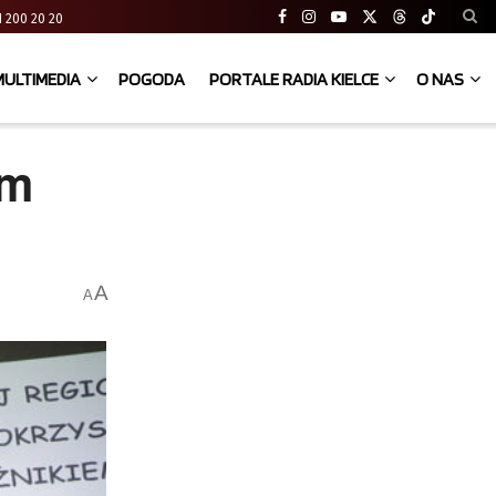
 41 200 20 20
MULTIMEDIA
POGODA
PORTALE RADIA KIELCE
O NAS
em
A
A