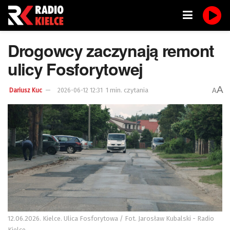
Drogowcy zaczynają remont
ulicy Fosforytowej
A
1 min. czytania
A
Dariusz Kuc
2026-06-12 12:31
12.06.2026. Kielce. Ulica Fosforytowa / Fot. Jarosław Kubalski - Radio
Kielce