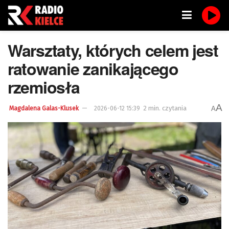
Warsztaty, których celem jest
ratowanie zanikającego
rzemiosła
A
2 min. czytania
A
Magdalena Galas-Klusek
2026-06-12 15:39