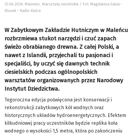
12.06.2026. Maleniec. Warsztaty ciesielskie / Fot. Magdalena Galas-
Klusek - Radio Kielce
W Zabytkowym Zakładzie Hutniczym w Maleńcu
rozbrzmiewa stukot narzędzi i czuć zapach
świeżo obrabianego drewna. Z całej Polski, a
nawet z Islandii, przyjechali tu pasjonaci i
specjaliści, by uczyć się dawnych technik
ciesielskich podczas ogólnopolskich
warsztatów organizowanych przez Narodowy
Instytut Dziedzictwa.
Tegoroczna edycja poświęcona jest konserwacji i
rekonstrukcji zabytkowych kół wodnych oraz
historycznych układów hydroenergetycznych. Efektem
kilkudniowej pracy uczestników będzie replika koła
wodnego o wysokości 1,5 metra, która po zakończeniu