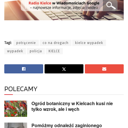
Tagi:
potrącenie
co na drogach
kielce wypadek
wypadek
policja
KIELCE
POLECAMY
Ogród botaniczny w Kielcach kusi nie
tylko wzrok, ale i węch
Pomóżmy odnaleźć zaginionego