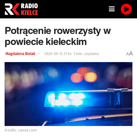
Potrącenie rowerzysty w
powiecie kieleckim
A
1 min. czytania
A
Magdalena Bielak
2026-06-12 21:54
źródło: canva.com