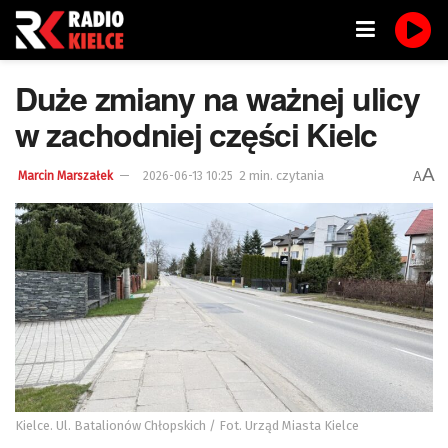
Duże zmiany na ważnej ulicy
w zachodniej części Kielc
A
2 min. czytania
A
Marcin Marszałek
2026-06-13 10:25
Kielce. Ul. Batalionów Chłopskich / Fot. Urząd Miasta Kielce