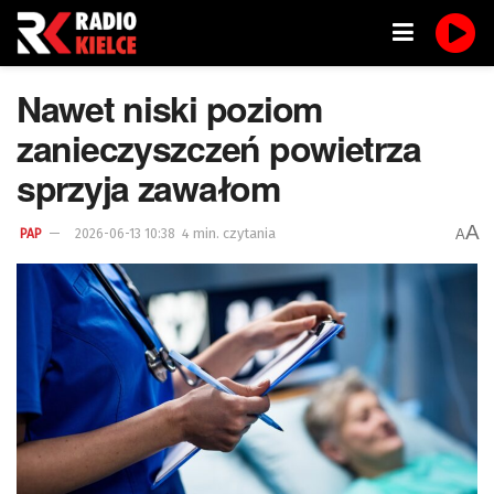
Nawet niski poziom
zanieczyszczeń powietrza
sprzyja zawałom
A
4 min. czytania
A
PAP
2026-06-13 10:38