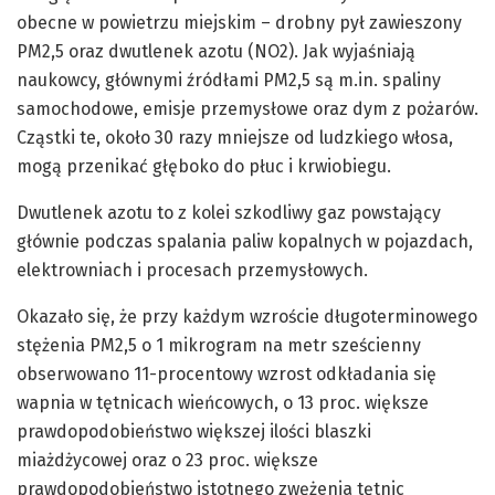
obecne w powietrzu miejskim – drobny pył zawieszony
PM2,5 oraz dwutlenek azotu (NO2). Jak wyjaśniają
naukowcy, głównymi źródłami PM2,5 są m.in. spaliny
samochodowe, emisje przemysłowe oraz dym z pożarów.
Cząstki te, około 30 razy mniejsze od ludzkiego włosa,
mogą przenikać głęboko do płuc i krwiobiegu.
Dwutlenek azotu to z kolei szkodliwy gaz powstający
głównie podczas spalania paliw kopalnych w pojazdach,
elektrowniach i procesach przemysłowych.
Okazało się, że przy każdym wzroście długoterminowego
stężenia PM2,5 o 1 mikrogram na metr sześcienny
obserwowano 11-procentowy wzrost odkładania się
wapnia w tętnicach wieńcowych, o 13 proc. większe
prawdopodobieństwo większej ilości blaszki
miażdżycowej oraz o 23 proc. większe
prawdopodobieństwo istotnego zwężenia tętnic