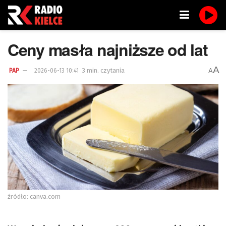
Ceny masła najniższe od lat
A
3 min. czytania
A
PAP
2026-06-13 10:41
źródło: canva.com