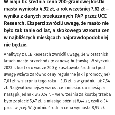
W maju br. średnia cena 200-gramowej kostki
masła wyniosła 4,92 zł, a rok wcześniej 7,62 zł –
wynika z danych przekazanych PAP przez UCE
Research. Eksperci zwrócili uwagę, że masło nie
było tak tanie od lat, a skokowego wzrostu cen
w najbliższych miesiącach najprawdopodobniej
nie będzie.
Analitycy z UCE Research zwrócili uwagę, że w ostatnich
latach masło przechodziło cenową huśtawkę. W styczniu
2023 r. kostka o wadze 200 g kosztowała średnio (pod
uwagę wzięto zarówno ceny regularne jak i promocyjne)
7,01 zł, w sierpniu tego roku – 5,13 zł, a w grudniu już 7,54
zł. Najgwałtowniejszy wzrost cen miesiąc do miesiąca
nastąpił jednak w 2024 r. – we wrześniu za kostkę trzeba
było zapłacić 5,47 zł, a miesiąc później 8,44 zł, czyli o 54
proc. więcej. W grudniu średnia cena wyniosła 8,99 zł.