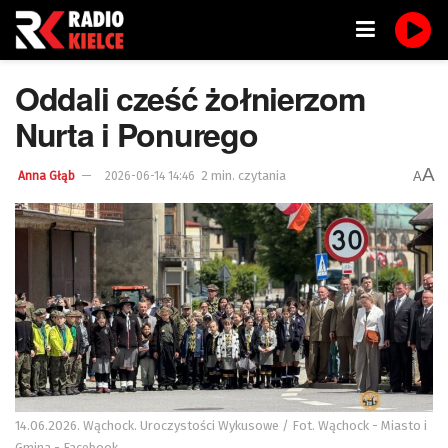
Oddali cześć żołnierzom
Nurta i Ponurego
A
2 min. czytania
A
Anna Głąb
2026-06-14 14:46
14.06.2026. Wąchock. Uroczystości Wykusowe / Fot. Wąchock - Miasto i
Gmina - Facebook