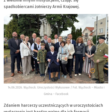
z wieloma innymi instytucjami, czując się
spadkobiercami żołnierzy Armii Krajowej.
14.06.2026. Wąchock. Uroczystości Wykusowe / Fot. Wąchock – Miasto i
Gmina – Facebook
Zdaniem harcerzy uczestniczących w uroczystościach
wydarzenie jest bardzo ważne dla ich formacji.