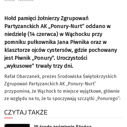
Hołd pamięci żołnierzy Zgrupowań
Partyzanckich AK „Ponury-Nurt” oddano w
niedzielę (14 czerwca) w Wąchocku przy
pomniku pułkownika Jana Piwnika oraz w
klasztorze ojców cystersów, gdzie pochowany
jest Piwnik „Ponury”. Uroczystości
„
wykusowe
”
trwały trzy dni.
Rafał Obarzanek, prezes Środowiska Świętokrzyskich
Zgrupowań Partyzanckich AK „Ponury-Nurt”
przypomina, że Wąchock to miejsce wyjątkowe, głównie
ze względu na to, że tu spoczywają szczątki „Ponurego”:
CZYTAJ TAKŻE
W środę zaćmienie Słońca