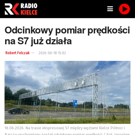
Odcinkowy pomiar prędkości
na S7 już działa
Robert Felczak
2026-06-18 15:02
18.06.2026. Na trasie ekspresowej S7 między węzłami Kielce Północ i
Barcza uruchomiony został odcinkowy pomiar prędkości / Fot. Jarosław