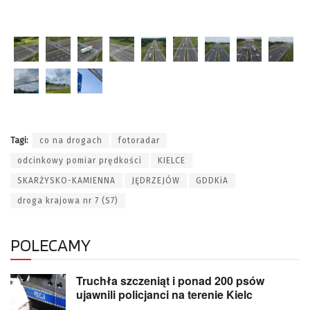
Tagi:
co na drogach
fotoradar
odcinkowy pomiar prędkości
KIELCE
SKARŻYSKO-KAMIENNA
JĘDRZEJÓW
GDDKiA
droga krajowa nr 7 (S7)
POLECAMY
Truchła szczeniąt i ponad 200 psów
ujawnili policjanci na terenie Kielc