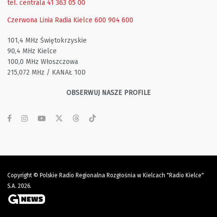
tel. centrala 41 363 05 00
Czerwona Linia Radia Kielce
600 904 600
101,4 MHz Świętokrzyskie
90,4 MHz Kielce
100,0 MHz Włoszczowa
215,072 MHz / KANAŁ 10D
OBSERWUJ NASZE PROFILE
Copyright © Polskie Radio Regionalna Rozgłośnia w Kielcach "Radio Kielce"
S.A. 2026.