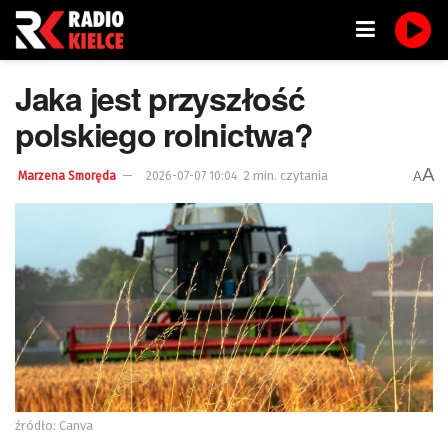
Jaka jest przyszłość
polskiego rolnictwa?
A
2 min. czytania
A
Marzena Smoręda
2026-07-07 10:04
źródło: Canva