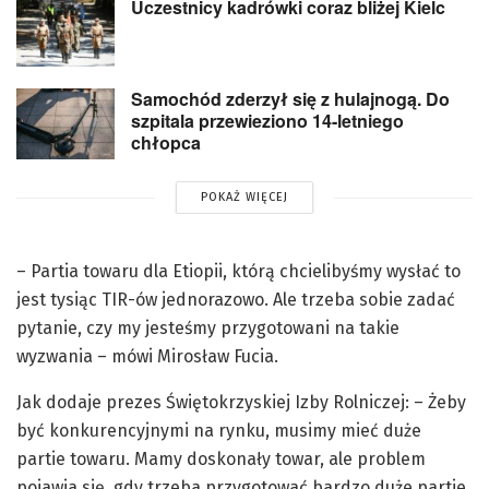
Uczestnicy kadrówki coraz bliżej Kielc
Samochód zderzył się z hulajnogą. Do
szpitala przewieziono 14-letniego
chłopca
POKAŻ WIĘCEJ
– Partia towaru dla Etiopii, którą chcielibyśmy wysłać to
jest tysiąc TIR-ów jednorazowo. Ale trzeba sobie zadać
pytanie, czy my jesteśmy przygotowani na takie
wyzwania – mówi Mirosław Fucia.
Jak dodaje prezes Świętokrzyskiej Izby Rolniczej: – Żeby
być konkurencyjnymi na rynku, musimy mieć duże
partie towaru. Mamy doskonały towar, ale problem
pojawia się, gdy trzeba przygotować bardzo duże partie