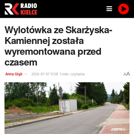
Wylotówka ze Skarżyska-
Kamiennej została
wyremontowana przed
czasem
A
1 min. czytania
A
Anna Głąb
2026-07-07 11:58