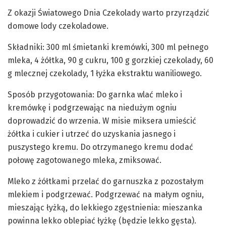
Z okazji Światowego Dnia Czekolady warto przyrządzić
domowe lody czekoladowe.
Składniki: 300 ml śmietanki kremówki, 300 ml pełnego
mleka, 4 żółtka, 90 g cukru, 100 g gorzkiej czekolady, 60
g mlecznej czekolady, 1 łyżka ekstraktu waniliowego.
Sposób przygotowania: Do garnka wlać mleko i
kremówkę i podgrzewając na niedużym ogniu
doprowadzić do wrzenia. W misie miksera umieścić
żółtka i cukier i utrzeć do uzyskania jasnego i
puszystego kremu. Do otrzymanego kremu dodać
połowę zagotowanego mleka, zmiksować.
Mleko z żółtkami przelać do garnuszka z pozostałym
mlekiem i podgrzewać. Podgrzewać na małym ogniu,
mieszając łyżką, do lekkiego zgęstnienia: mieszanka
powinna lekko oblepiać łyżkę (będzie lekko gęsta).