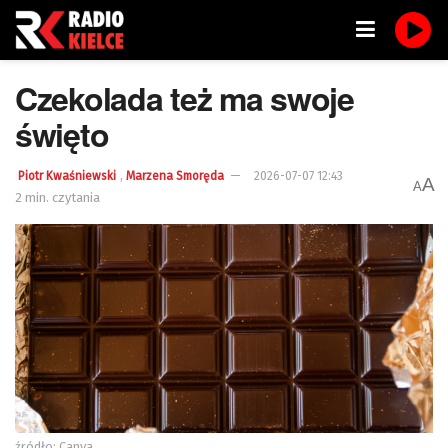
Czekolada też ma swoje
święto
,
Piotr Kwaśniewski
Marzena Smoręda
2026-07-07 12:43
A
A
2 min. czytania
źródło: Canva