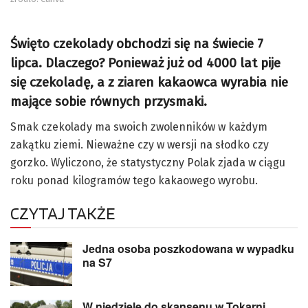
Święto czekolady obchodzi się na świecie 7
lipca. Dlaczego? Ponieważ już od 4000 lat pije
się czekoladę, a z ziaren kakaowca wyrabia nie
mające sobie równych przysmaki.
Smak czekolady ma swoich zwolenników w każdym
zakątku ziemi. Nieważne czy w wersji na słodko czy
gorzko. Wyliczono, że statystyczny Polak zjada w ciągu
roku ponad kilogramów tego kakaowego wyrobu.
CZYTAJ TAKŻE
Jedna osoba poszkodowana w wypadku
na S7
W niedzielę do skansenu w Tokarni