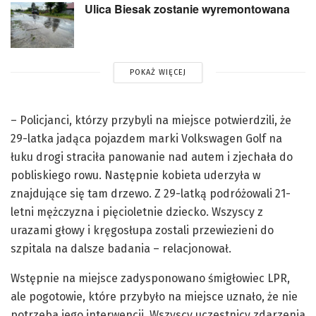
Ulica Biesak zostanie wyremontowana
POKAŻ WIĘCEJ
– Policjanci, którzy przybyli na miejsce potwierdzili, że
29-latka jadąca pojazdem marki Volkswagen Golf na
łuku drogi straciła panowanie nad autem i zjechała do
pobliskiego rowu. Następnie kobieta uderzyła w
znajdujące się tam drzewo. Z 29-latką podróżowali 21-
letni mężczyzna i pięcioletnie dziecko. Wszyscy z
urazami głowy i kręgosłupa zostali przewiezieni do
szpitala na dalsze badania – relacjonował.
Wstępnie na miejsce zadysponowano śmigłowiec LPR,
ale pogotowie, które przybyło na miejsce uznało, że nie
potrzeba jego interwencji. Wszyscy uczestnicy zdarzenia