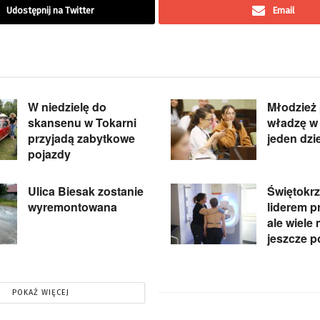
Udostępnij na Twitter
Email
W niedzielę do
Młodzież 
skansenu w Tokarni
władzę w 
przyjadą zabytkowe
jeden dzi
pojazdy
Ulica Biesak zostanie
Świętokrz
wyremontowana
liderem pr
ale wiele
jeszcze p
POKAŻ WIĘCEJ