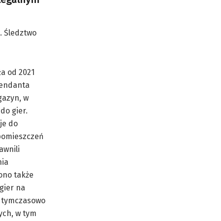
. Śledztwo
ła od 2021
mendanta
gazyn, w
do gier.
je do
 pomieszczeń
awnili
nia
ono także
gier na
y tymczasowo
ych, w tym