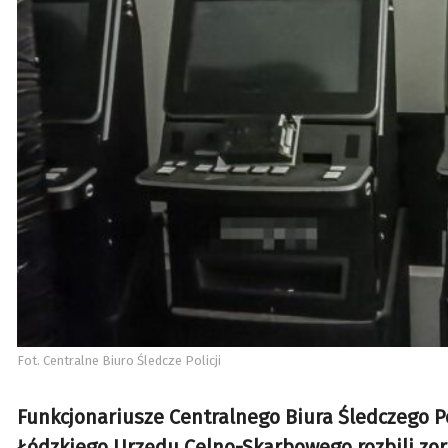
Fot. Centralne Biuro Śledcze Policji
Funkcjonariusze Centralnego Biura Śledczego Po
Łódzkiego Urzędu Celno-Skarbowego rozbili zo