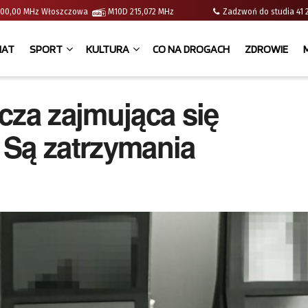
 | 100,00 MHz Włoszczowa
M10D 215,072 MHz
Zadzwoń do studia 
IAT
SPORT
KULTURA
CO NA DROGACH
ZDROWIE
cza zajmująca się
 Są zatrzymania