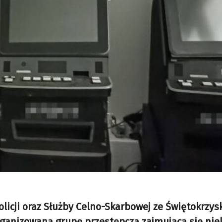
licji oraz Służby Celno-Skarbowej ze Świętokrzysk
rganizowaną grupę przestępczą zajmującą się ni