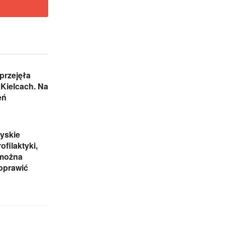
przejęła
Kielcach. Na
eń
yskie
ofilaktyki,
 można
oprawić