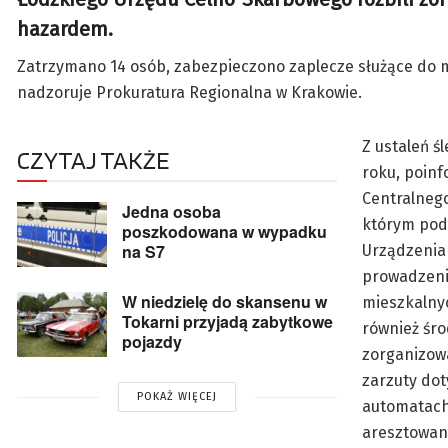
hazardem.
Zatrzymano 14 osób, zabezpieczono zaplecze służące do m
nadzoruje Prokuratura Regionalna w Krakowie.
Z ustaleń ś
CZYTAJ TAKŻE
roku, poin
Centralnego
Jedna osoba
którym pode
poszkodowana w wypadku
na S7
Urządzenia 
prowadzeni
W niedzielę do skansenu w
mieszkalnyc
Tokarni przyjadą zabytkowe
również śro
pojazdy
zorganizow
zarzuty do
POKAŻ WIĘCEJ
automatach
aresztowane