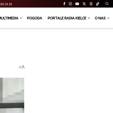
41 200 20 20
MULTIMEDIA
POGODA
PORTALE RADIA KIELCE
O NAS
A
A