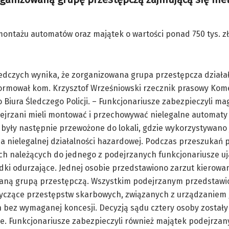
ontażu automatów oraz majątek o wartości ponad 750 tys. zł
ledczych wynika, że zorganizowana grupa przestępcza działa
formował kom. Krzysztof Wrześniowski rzecznik prasowy Ko
 Biura Śledczego Policji. – Funkcjonariusze zabezpieczyli ma
jrzani mieli montować i przechowywać nielegalne automaty 
były następnie przewożone do lokali, gdzie wykorzystywano 
a nielegalnej działalności hazardowej. Podczas przeszukań
h należących do jednego z podejrzanych funkcjonariusze uj
dki odurzające. Jednej osobie przedstawiono zarzut kierowa
aną grupą przestępczą. Wszystkim podejrzanym przedstawi
tyczące przestępstw skarbowych, związanych z urządzaniem 
 bez wymaganej koncesji. Decyzją sądu cztery osoby został
. Funkcjonariusze zabezpieczyli również majątek podejrzan