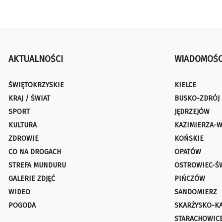
AKTUALNOŚCI
WIADOMOŚC
ŚWIĘTOKRZYSKIE
KIELCE
KRAJ / ŚWIAT
BUSKO-ZDRÓJ
SPORT
JĘDRZEJÓW
KULTURA
KAZIMIERZA-W
ZDROWIE
KOŃSKIE
CO NA DROGACH
OPATÓW
STREFA MUNDURU
OSTROWIEC-Ś
GALERIE ZDJĘĆ
PIŃCZÓW
WIDEO
SANDOMIERZ
POGODA
SKARŻYSKO-K
STARACHOWIC