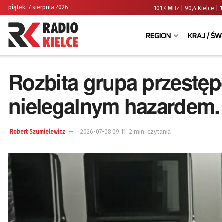
piątek, 7 sierpnia 2026
101,4 MHz | 90,4 Kielce
REGION
KRAJ / ŚW
Rozbita grupa przestęp
nielegalnym hazardem.
2 min. czytania
Robert Szumielewicz
2026-07-08 09:11