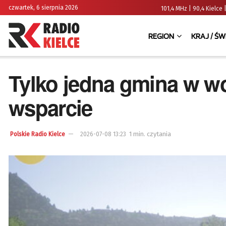
czwartek, 6 sierpnia 2026
101,4 MHz | 90,4 Kielc
REGION
KRAJ / ŚW
Tylko jedna gmina w w
wsparcie
1 min. czytania
Polskie Radio Kielce
2026-07-08 13:23