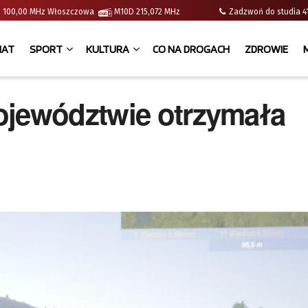
e | 100,00 MHz Włoszczowa
M10D 215,072 MHz
Zadzwoń do studia
IAT
SPORT
KULTURA
CO NA DROGACH
ZDROWIE
ojewództwie otrzymała