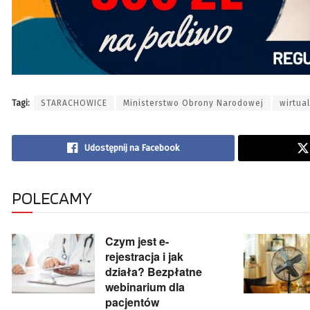
Tagi:
STARACHOWICE
Ministerstwo Obrony Narodowej
wirtua
Udostępnij na Facebook
POLECAMY
Czym jest e-
rejestracja i jak
działa? Bezpłatne
webinarium dla
pacjentów