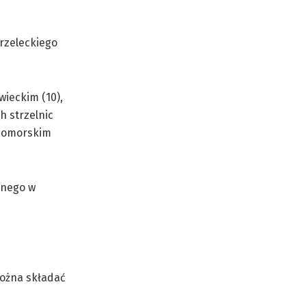
rzeleckiego
ieckim (10),
h strzelnic
opomorskim
lnego w
można składać