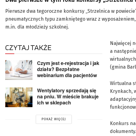
Pierwsze dwa tegoroczne konkursy „Strzelnica w powiecie”
pneumatycznych typu zamkniętego wraz z wyposażeniem, 
m.in. dla młodzieży szkolnej.
Najwięcej n
CZYTAJ TAKŻE
a następnie
wirtualnyc
Czym jest e-rejestracja i jak
(gmina Barl
działa? Bezpłatne
webinarium dla pacjentów
Wirtualna s
Wentylatory sprzedają się
Krynkach, w
na pniu. W mieście brakuje
adaptacyjny
ich w sklepach
funkcjonow
POKAŻ WIĘCEJ
Konkurs na 
dokumenty.