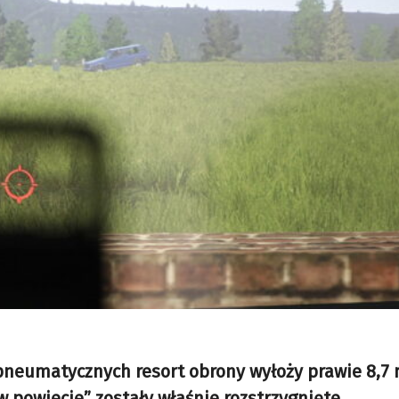
pneumatycznych resort obrony wyłoży prawie 8,7 m
 powiecie” zostały właśnie rozstrzygnięte.