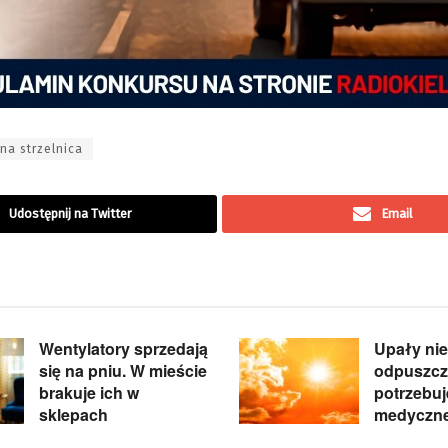
lna strzelnica
Udostępnij na Twitter
Email
Wentylatory sprzedają
Upały nie
się na pniu. W mieście
odpuszcz
brakuje ich w
potrzebu
sklepach
medyczne