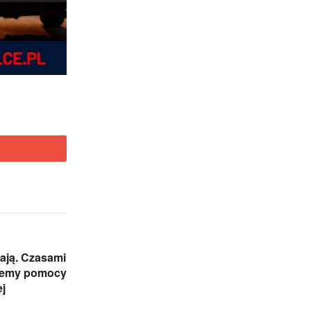
ają. Czasami
jemy pomocy
j