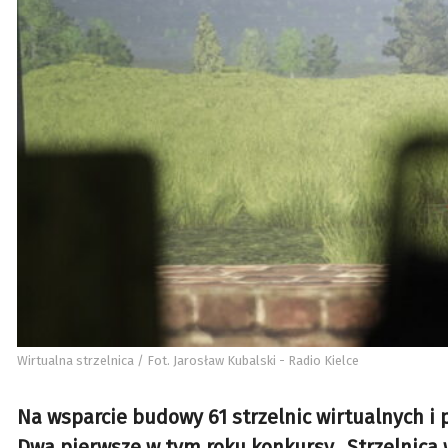
Wirtualna strzelnica / Fot. Jarosław Kubalski - Radio Kielce
Na wsparcie budowy 61 strzelnic wirtualnych i 
Dwa pierwsze w tym roku konkursy „Strzelnica w