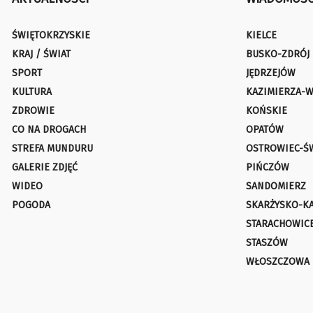
ŚWIĘTOKRZYSKIE
KIELCE
KRAJ / ŚWIAT
BUSKO-ZDRÓJ
SPORT
JĘDRZEJÓW
KULTURA
KAZIMIERZA-W
ZDROWIE
KOŃSKIE
CO NA DROGACH
OPATÓW
STREFA MUNDURU
OSTROWIEC-Ś
GALERIE ZDJĘĆ
PIŃCZÓW
WIDEO
SANDOMIERZ
POGODA
SKARŻYSKO-K
STARACHOWIC
STASZÓW
WŁOSZCZOWA