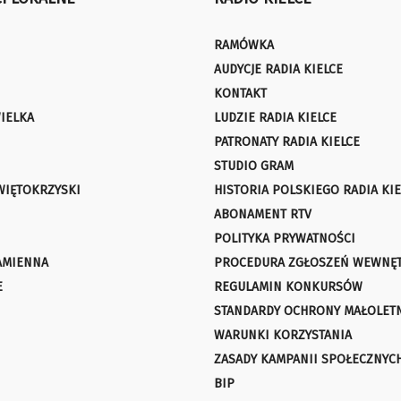
RAMÓWKA
AUDYCJE RADIA KIELCE
KONTAKT
IELKA
LUDZIE RADIA KIELCE
PATRONATY RADIA KIELCE
STUDIO GRAM
WIĘTOKRZYSKI
HISTORIA POLSKIEGO RADIA KIE
ABONAMENT RTV
POLITYKA PRYWATNOŚCI
AMIENNA
PROCEDURA ZGŁOSZEŃ WEWNĘ
E
REGULAMIN KONKURSÓW
STANDARDY OCHRONY MAŁOLET
WARUNKI KORZYSTANIA
ZASADY KAMPANII SPOŁECZNYC
BIP