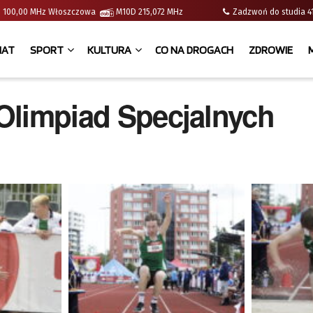
e | 100,00 MHz Włoszczowa
M10D 215,072 MHz
Zadzwoń do studia
IAT
SPORT
KULTURA
CO NA DROGACH
ZDROWIE
 Olimpiad Specjalnych