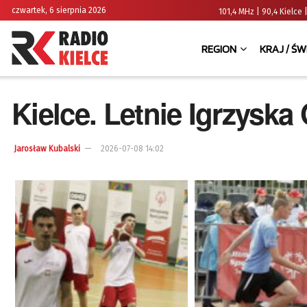
czwartek, 6 sierpnia 2026
101,4 MHz | 90,4 Kielc
REGION
KRAJ / ŚW
Kielce. Letnie Igrzyska
Jarosław Kubalski
2026-07-08 14:02