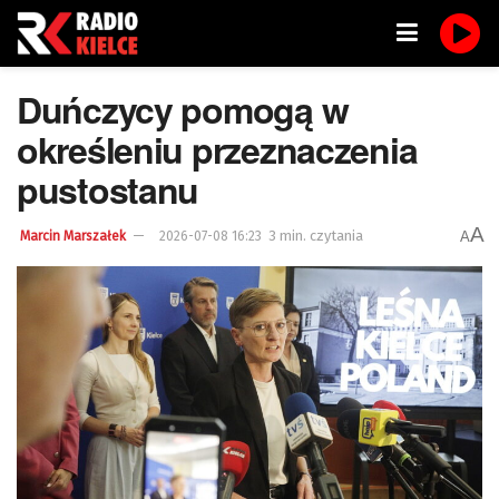
Duńczycy pomogą w
określeniu przeznaczenia
pustostanu
A
3 min. czytania
A
Marcin Marszałek
2026-07-08 16:23