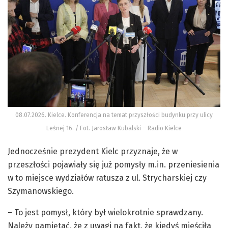
08.07.2026. Kielce. Konferencja na temat przyszłości budynku przy ulicy
Leśnej 16. / Fot. Jarosław Kubalski – Radio Kielce
Jednocześnie prezydent Kielc przyznaje, że w
przeszłości pojawiały się już pomysły m.in. przeniesienia
w to miejsce wydziałów ratusza z ul. Strycharskiej czy
Szymanowskiego.
– To jest pomysł, który był wielokrotnie sprawdzany.
Należy pamiętać, że z uwagi na fakt, że kiedyś mieściła