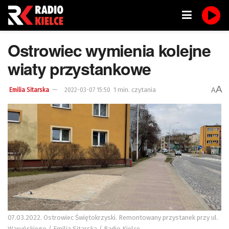
Ostrowiec wymienia kolejne
wiaty przystankowe
A
1 min. czytania
A
Emilia Sitarska
2022-03-07 15:50
07.03.2022. Ostrowiec Świętokrzyski. Remontowany przystanek przy ul.
Waryńskiego / Emilia Sitarska / Radio Kielce