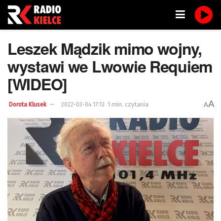
Leszek Mądzik mimo wojny,
wystawi we Lwowie Requiem
[WIDEO]
A
1 min. czytania
A
Dorota Klusek
2022-03-04 17:13