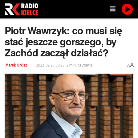
Piotr Wawrzyk: co musi się
stać jeszcze gorszego, by
Zachód zaczął działać?
A
2 min. czytania
A
Marek Orkisz
2022-02-25 08:25