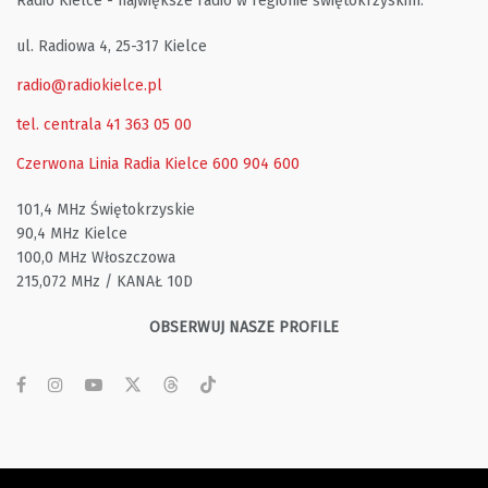
Radio Kielce - największe radio w regionie świętokrzyskim.
ul. Radiowa 4, 25-317 Kielce
radio@radiokielce.pl
tel. centrala 41 363 05 00
Czerwona Linia Radia Kielce
600 904 600
101,4 MHz Świętokrzyskie
90,4 MHz Kielce
100,0 MHz Włoszczowa
215,072 MHz / KANAŁ 10D
OBSERWUJ NASZE PROFILE