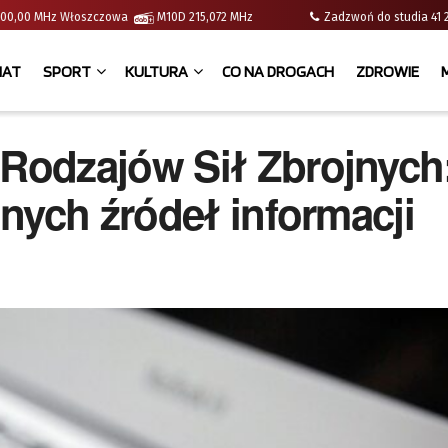
 | 100,00 MHz Włoszczowa
M10D 215,072 MHz
Zadzwoń do studia 
IAT
SPORT
KULTURA
CO NA DROGACH
ZDROWIE
Rodzajów Sił Zbrojnych
nych źródeł informacji