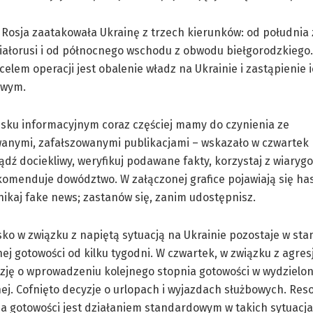
Rosja zaatakowała Ukrainę z trzech kierunków: od południa 
iałorusi i od północnego wschodu z obwodu biełgorodzkiego
elem operacji jest obalenie władz na Ukrainie i zastąpienie
owym.
sku informacyjnym coraz częściej mamy do czynienia ze
anymi, zafałszowanymi publikacjami – wskazało w czwartek 
ądź dociekliwy, weryfikuj podawane fakty, korzystaj z wiary
komenduje dowództwo. W załączonej grafice pojawiają się has
nikaj fake news; zastanów się, zanim udostępnisz.
sko w związku z napiętą sytuacją na Ukrainie pozostaje w sta
j gotowości od kilku tygodni. W czwartek, w związku z agresj
zję o wprowadzeniu kolejnego stopnia gotowości w wydzielo
ej. Cofnięto decyzje o urlopach i wyjazdach służbowych. Res
ia gotowości jest działaniem standardowym w takich sytuacja