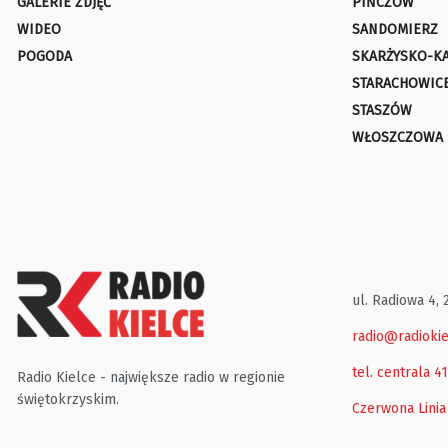
GALERIE ZDJĘĆ
PIŃCZÓW
WIDEO
SANDOMIERZ
POGODA
SKARŻYSKO-K
STARACHOWIC
STASZÓW
WŁOSZCZOWA
ul. Radiowa 4, 
radio@radiokie
tel. centrala 4
Radio Kielce - największe radio w regionie
świętokrzyskim.
Czerwona Linia