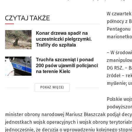
W czwartek 
CZYTAJ TAKŻE
północy z B
Pentagonu c
Konar drzewa spadł na
marionetk
uczestniczki pielgrzymki.
Trafiły do szpitala
– W środowi
Truchła szczeniąt i ponad
zmanipulow
200 psów ujawnili policjanci
DG RSZ. – B
na terenie Kielc
źródeł – re
myślenie; u
POKAŻ WIĘCEJ
Polskie woj
podwyższone
minister obrony narodowej Mariusz Błaszczak podjął decy
jednostkach wojsk operacyjnych i wojsk obrony terytorialn
jednocześnie, że decyzja o wprowadzeniu kolejnego stopn