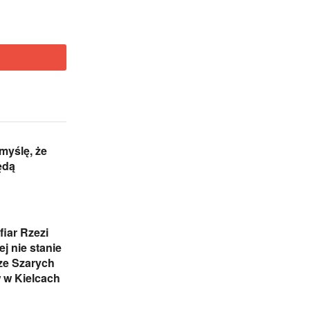
 myślę, że
ędą
iar Rzezi
j nie stanie
ze Szarych
 w Kielcach