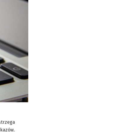
strzega
ekazów.