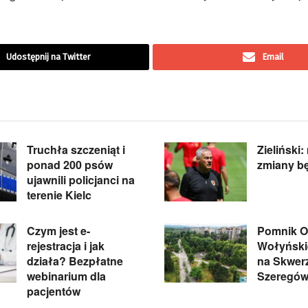
Udostępnij na Twitter
Email
Truchła szczeniąt i
Zieliński:
ponad 200 psów
zmiany b
ujawnili policjanci na
terenie Kielc
Czym jest e-
Pomnik Of
rejestracja i jak
Wołyńskie
działa? Bezpłatne
na Skwer
webinarium dla
Szeregów
pacjentów