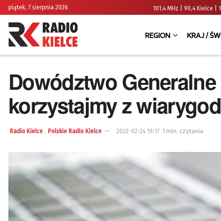
piątek, 7 sierpnia 2026
101,4 MHz | 90,4 Kielce
REGION
KRAJ / ŚW
Dowództwo Generalne 
korzystajmy z wiarygod
,
1 min. czytania
Radio Kielce
Polskie Radio Kielce
2022-02-24 19:17