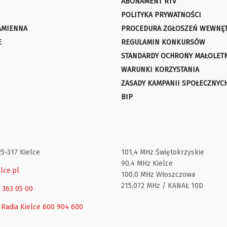
ABONAMENT RTV
POLITYKA PRYWATNOŚCI
AMIENNA
PROCEDURA ZGŁOSZEŃ WEWNĘ
E
REGULAMIN KONKURSÓW
STANDARDY OCHRONY MAŁOLET
WARUNKI KORZYSTANIA
ZASADY KAMPANII SPOŁECZNYC
BIP
25-317 Kielce
101,4 MHz Świętokrzyskie
90,4 MHz Kielce
lce.pl
100,0 MHz Włoszczowa
215,072 MHz / KANAŁ 10D
1 363 05 00
 Radia Kielce
600 904 600