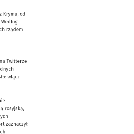
z Krymu, od
. Według
 ich rządem
na Twitterze
godnych
ła: włącz
nie
ą rosyjską,
nych
ort zaznaczył
ch.