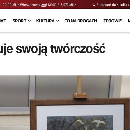
e | 100,00 MHz Włoszczowa
M10D 215,072 MHz
Zadzwoń do studia
IAT
SPORT
KULTURA
CO NA DROGACH
ZDROWIE
tuje swoją twórczość