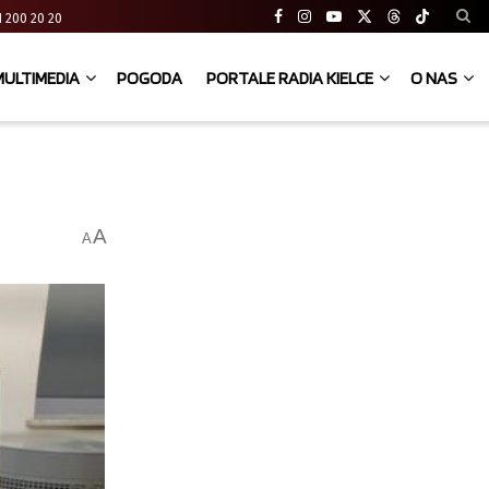
 41 200 20 20
MULTIMEDIA
POGODA
PORTALE RADIA KIELCE
O NAS
A
A