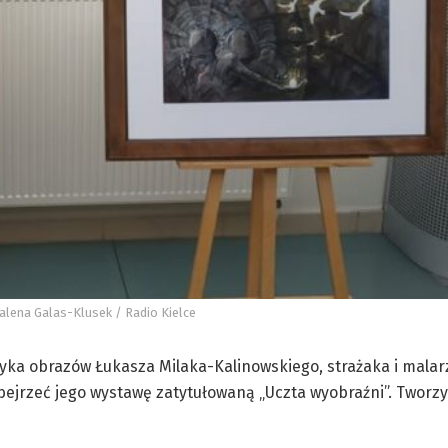
lena Galas-Klusek / Radio Kielce
atyka obrazów Łukasza Milaka-Kalinowskiego, strażaka i malar
jrzeć jego wystawę zatytułowaną „Uczta wyobraźni”. Tworzy