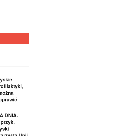
yskie
ofilaktyki,
 można
oprawić
 DNIA.
przyk,
yski
arzysta Unii