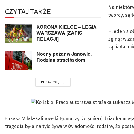
Na niektóry
CZYTAJ TAKŻE
twórcy, są 
KORONA KIELCE – LEGIA
– Jeden z o
WARSZAWA [ZAPIS
RELACJI]
zginął w z
sąsiada, m
Nocny pożar w Janowie.
Rodzina straciła dom
POKAŻ WIĘCEJ
Łukasz Milak-Kalinowski tłumaczy, że śmierć dziadka miała
tragedia była na tyle żywa w świadomości rodziny, że posta