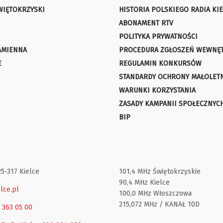
WIĘTOKRZYSKI
HISTORIA POLSKIEGO RADIA KIE
ABONAMENT RTV
POLITYKA PRYWATNOŚCI
AMIENNA
PROCEDURA ZGŁOSZEŃ WEWNĘ
E
REGULAMIN KONKURSÓW
STANDARDY OCHRONY MAŁOLET
WARUNKI KORZYSTANIA
ZASADY KAMPANII SPOŁECZNYC
BIP
25-317 Kielce
101,4 MHz Świętokrzyskie
90,4 MHz Kielce
lce.pl
100,0 MHz Włoszczowa
215,072 MHz / KANAŁ 10D
1 363 05 00