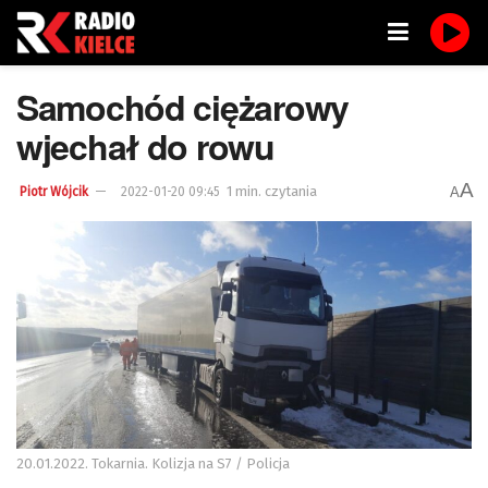
Samochód ciężarowy
wjechał do rowu
A
1 min. czytania
A
Piotr Wójcik
2022-01-20 09:45
20.01.2022. Tokarnia. Kolizja na S7 / Policja