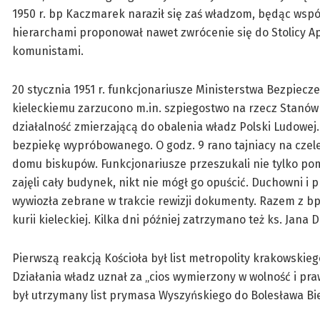
1950 r. bp Kaczmarek naraził się zaś władzom, będąc wsp
hierarchami proponował nawet zwrócenie się do Stolicy A
komunistami.
20 stycznia 1951 r. funkcjonariusze Ministerstwa Bezpiec
kieleckiemu zarzucono m.in. szpiegostwo na rzecz Stanów
działalność zmierzającą do obalenia władz Polski Ludowej.
bezpiekę wypróbowanego. O godz. 9 rano tajniacy na czel
domu biskupów. Funkcjonariusze przeszukali nie tylko pomi
zajęli cały budynek, nikt nie mógł go opuścić. Duchowni i 
wywiozła zebrane w trakcie rewizji dokumenty. Razem z b
kurii kieleckiej. Kilka dni później zatrzymano też ks. Jan
Pierwszą reakcją Kościoła był list metropolity krakowskieg
Działania władz uznał za „cios wymierzony w wolność i pra
był utrzymany list prymasa Wyszyńskiego do Bolesława Bi