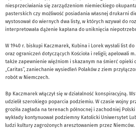
niesprzeciwiania się zarządzeniom niemieckiego okupanta
pasterskich czy możliwość posiadania własnej drukarni di
wystosował do wiernych dwa listy, w których wzywał do r
interpretowała dążenie kapłana do uniknięcia niepotrzebn
W 1940 r. biskupi Kaczmarek, Kubina i Lorek wysłali list 
oraz ograniczeń dotyczących Kościoła i religii; apelowali 
także zapewnienie więźniom i skazanym na śmierć opieki 
„Caritas”, zaniechanie wysiedleń Polaków z ziem przyłącz
robót w Niemczech.
Bp Kaczmarek włączył się w działalność konspiracyjną. Wstą
udzielił szerokiego poparcia podziemiu. W czasie wojny pr
groziła zagłada na terenach północnej i zachodniej Polski 
wykłady kontynuował podziemny Katolicki Uniwersytet Lu
ludzi kultury zagrożonych aresztowaniem przez Niemców.