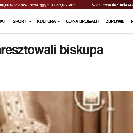
 | 100,00 MHz Włoszczowa
M10D 215,072 MHz
Zadzwoń do studia 
IAT
SPORT
KULTURA
CO NA DROGACH
ZDROWIE
aresztowali biskupa