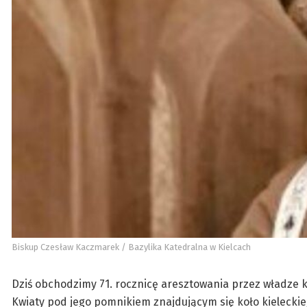
Biskup Czesław Kaczmarek / Bazylika Katedralna w Kielcach
Dziś obchodzimy 71. rocznicę aresztowania przez władze
Kwiaty pod jego pomnikiem znajdującym się koło kieleckiej