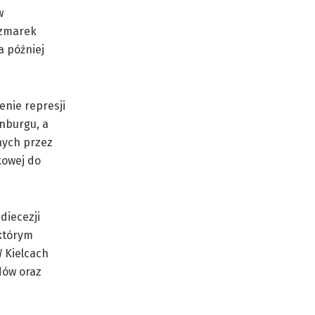
w
czmarek
a później
enie represji
enburgu, a
nych przez
kowej do
diecezji
 którym
W Kielcach
dów oraz