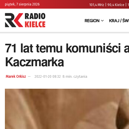
piątek, 7 sierpnia 2026
101,4 MHz | 90,4 Kielce
REGION
KRAJ / ŚW
71 lat temu komuniści 
Kaczmarka
8 min. czytania
Marek Orkisz
2022-01-20 08:32