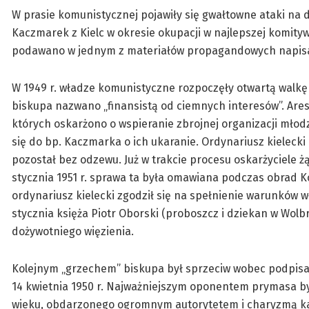
W prasie komunistycznej pojawiły się gwałtowne ataki na
Kaczmarek z Kielc w okresie okupacji w najlepszej komity
podawano w jednym z materiałów propagandowych napisan
W 1949 r. władze komunistyczne rozpoczęły otwartą walkę z
biskupa nazwano „finansistą od ciemnych interesów”. Are
których oskarżono o wspieranie zbrojnej organizacji mło
się do bp. Kaczmarka o ich ukaranie. Ordynariusz kielecki
pozostał bez odzewu. Już w trakcie procesu oskarżyciele 
stycznia 1951 r. sprawa ta była omawiana podczas obrad 
ordynariusz kielecki zgodził się na spełnienie warunków
stycznia księża Piotr Oborski (proboszcz i dziekan w Wolb
dożywotniego więzienia.
Kolejnym „grzechem” biskupa był sprzeciw wobec podpis
14 kwietnia 1950 r. Najważniejszym oponentem prymasa b
wieku, obdarzonego ogromnym autorytetem i charyzmą ka