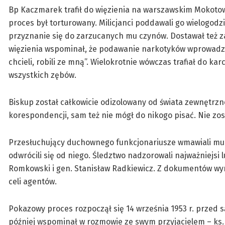
Bp Kaczmarek trafił do więzienia na warszawskim Mokotow
proces był torturowany. Milicjanci poddawali go wielog
przyznanie się do zarzucanych mu czynów. Dostawał też z
więzienia wspominał, że podawanie narkotyków wprowadzało
chcieli, robili ze mną”. Wielokrotnie wówczas trafiał do k
wszystkich zębów.
Biskup został całkowicie odizolowany od świata zewnętrz
korespondencji, sam też nie mógł do nikogo pisać. Nie zo
Przesłuchujący duchownego funkcjonariusze wmawiali mu ró
odwrócili się od niego. Śledztwo nadzorowali najważniejsi l
Romkowski i gen. Stanisław Radkiewicz. Z dokumentów wyn
celi agentów.
Pokazowy proces rozpoczął się 14 września 1953 r. przed
później wspominał w rozmowie ze swym przyjacielem – ks. 