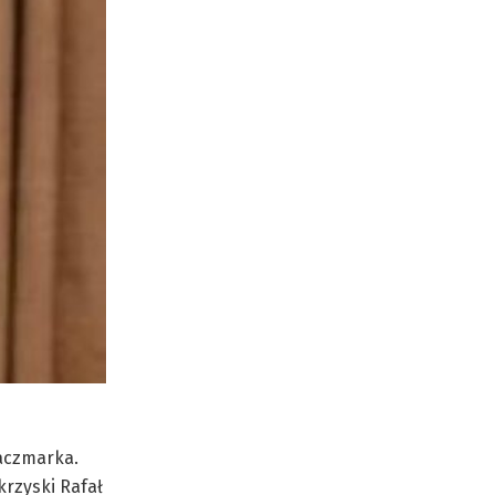
Kaczmarka.
krzyski Rafał