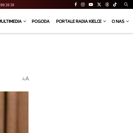
41 200 20 20
MULTIMEDIA
POGODA
PORTALE RADIA KIELCE
O NAS
A
A