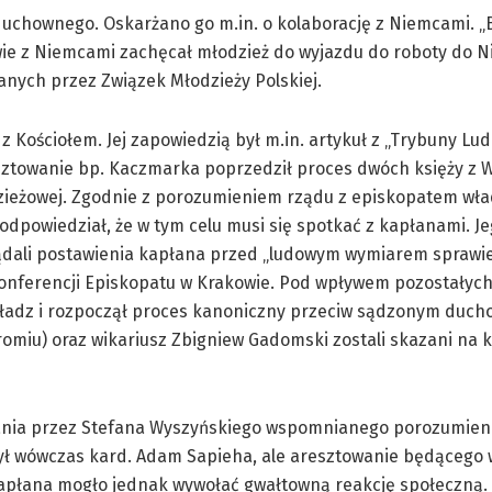
 duchownego. Oskarżano go m.in. o kolaborację z Niemcami. „
wie z Niemcami zachęcał młodzież do wyjazdu do roboty do N
ych przez Związek Młodzieży Polskiej.
 Kościołem. Jej zapowiedzią był m.in. artykuł z „Trybuny Lud
sztowanie bp. Kaczmarka poprzedził proces dwóch księży z 
dzieżowej. Zgodnie z porozumieniem rządu z episkopatem wła
 odpowiedział, że w tym celu musi się spotkać z kapłanami. J
żądali postawienia kapłana przed „ludowym wymiarem sprawied
Konferencji Episkopatu w Krakowie. Pod wpływem pozostałyc
 władz i rozpoczął proces kanoniczny przeciw sądzonym duch
romiu) oraz wikariusz Zbigniew Gadomski zostali skazani na 
ania przez Stefana Wyszyńskiego wspomnianego porozumien
ył wówczas kard. Adam Sapieha, ale aresztowanie będącego
płana mogło jednak wywołać gwałtowną reakcję społeczną. 