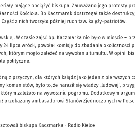
ateriały mające obciążyć biskupa. Zauważano jego protesty pr
łasności Kościoła. Bp Kaczmarek dostrzegał także destrukcy
zęść z nich tworzyła później ruch tzw. księży-patriotów.
owskiej. W czasie zajść bp. Kaczmarka nie było w mieście – p
dy 24 lipca wrócił, powołał komisję do zbadania okoliczności 
ych, którym mogło zależeć na wywołaniu tumultu. W opinii bi
le polityczne.
edną z przyczyn, dla których ksiądz jako jeden z pierwszych 
y komunistów, było to, że naraził się władzy „ludowej”, przy
ch, którym zależało na wywołaniu pogromu. Dodatkowym arg
stał przekazany ambasadorowi Stanów Zjednoczonych w Polsc