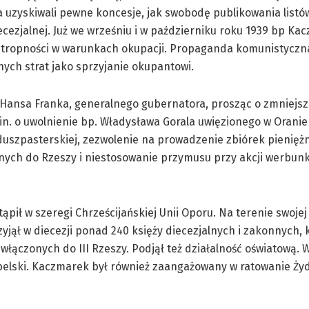
 uzyskiwali pewne koncesje, jak swobodę publikowania listó
ecezjalnej. Już we wrześniu i w październiku roku 1939 bp Ka
oztropności w warunkach okupacji. Propaganda komunistyczn
ych strat jako sprzyjanie okupantowi.
do Hansa Franka, generalnego gubernatora, prosząc o zmniejsz
m.in. o uwolnienie bp. Władysława Gorala uwięzionego w Orani
duszpasterskiej, zezwolenie na prowadzenie zbiórek pienięż
onych do Rzeszy i niestosowanie przymusu przy akcji werbun
pił w szeregi Chrześcijańskiej Unii Oporu. Na terenie swojej 
zyjął w diecezji ponad 240 księży diecezjalnych i zakonnych,
włączonych do III Rzeszy. Podjął też działalność oświatową. 
belski. Kaczmarek był również zaangażowany w ratowanie Ży