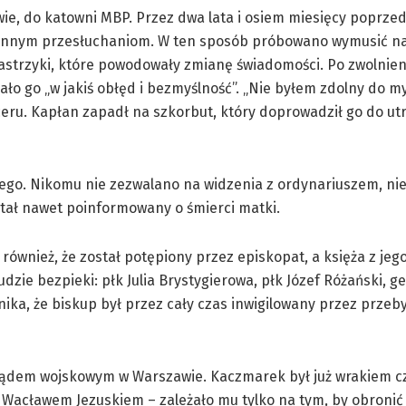
ie, do katowni MBP. Przez dwa lata i osiem miesięcy poprze
odzinnym przesłuchaniom. W ten sposób próbowano wymusić n
astrzyki, które powodowały zmianę świadomości. Po zwolnien
 go „w jakiś obłęd i bezmyślność”. „Nie byłem zdolny do my
arceru. Kapłan zapadł na szkorbut, który doprowadził go do ut
nego. Nikomu nie zezwalano na widzenia z ordynariuszem, ni
stał nawet poinformowany o śmierci matki.
wnież, że został potępiony przez episkopat, a księża z jego
udzie bezpieki: płk Julia Brystygierowa, płk Józef Różański, 
ika, że biskup był przez cały czas inwigilowany przez przeb
 sądem wojskowym w Warszawie. Kaczmarek był już wrakiem cz
Wacławem Jezuskiem – zależało mu tylko na tym, by obronić 