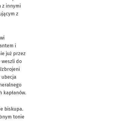
 z innymi
ującym z
wi
antem i
ie już przez
 weszli do
Uzbrojeni
y ubecja
eneralnego
ch kapłanów.
ie biskupa.
obnym tonie