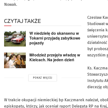
Nowak.
Czesław Kac
CZYTAJ TAKŻE
Studiował w
święcenia k
W niedzielę do skansenu w
uniwersytec
Tokarni przyjadą zabytkowe
pojazdy
działalnoś
był probosz
Młodzież przejęła władzę w
wszystkim 
Kielcach. Na jeden dzień
Ks. Kaczmar
Stowarzysze
POKAŻ WIĘCEJ
Instytutu A
diecezję ob
W trakcie okupacji niemieckiej bp Kaczmarek należał, obo
episkopatu, którzy, jak oceniał raport Delegata RP na Kraj