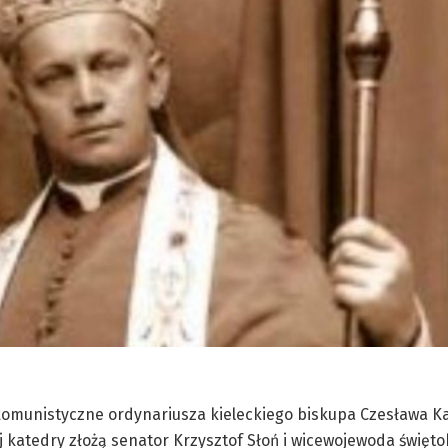
 komunistyczne ordynariusza kieleckiego biskupa Czesława 
 katedry złożą senator Krzysztof Słoń i wicewojewoda święto