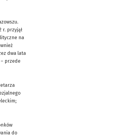
azowszu.
r. przyjął
lityczne na
ównież
ez dwa lata
 – przede
retarza
cezjalnego
eleckim;
łonków
wania do