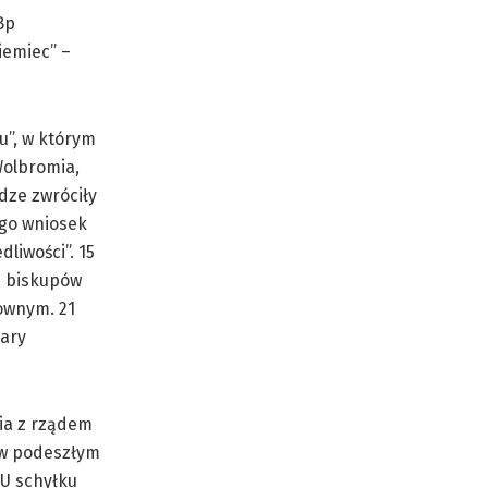
Bp
iemiec” –
u”, w którym
Wolbromia,
dze zwróciły
ego wniosek
liwości”. 15
h biskupów
ownym. 21
kary
ia z rządem
 w podeszłym
U schyłku