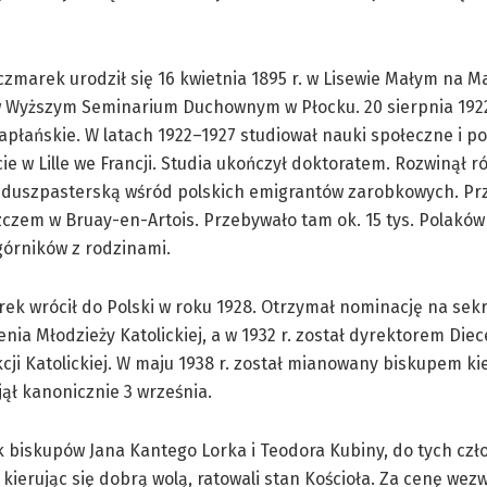
zmarek urodził się 16 kwietnia 1895 r. w Lisewie Małym na M
 Wyższym Seminarium Duchownym w Płocku. 20 sierpnia 1922 
apłańskie. W latach 1922–1927 studiował nauki społeczne i po
ie w Lille we Francji. Studia ukończył doktoratem. Rozwinął r
ć duszpasterską wśród polskich emigrantów zarobkowych. Prz
czem w Bruay-en-Artois. Przebywało tam ok. 15 tys. Polaków
górników z rodzinami.
ek wrócił do Polski w roku 1928. Otrzymał nominację na sek
nia Młodzieży Katolickiej, a w 1932 r. został dyrektorem Die
kcji Katolickiej. W maju 1938 r. został mianowany biskupem ki
jął kanonicznie 3 września.
k biskupów Jana Kantego Lorka i Teodora Kubiny, do tych cz
, kierując się dobrą wolą, ratowali stan Kościoła. Za cenę wez