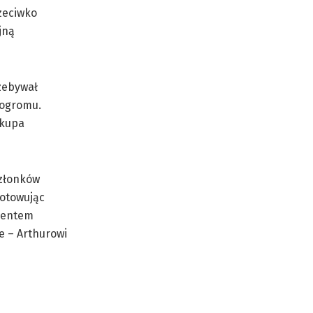
zeciwko
jną
rzebywał
pogromu.
skupa
członków
gotowując
umentem
e – Arthurowi