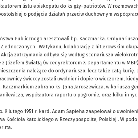
ółautorem listu episkopatu do księży-patriotów. W rozmowach
postolskiej o podjęcie działań przeciw duchownym współprac
zeństwa Publicznego aresztowali bp. Kaczmarka. Ordynariuszo
 Zjednoczonych i Watykanu, kolaborację z hitlerowskim okup
 Akcja zatrzymania odbyła się według scenariusza wielokrotn
e z Józefem Światłą (wicedyrektorem X Departamentu w MBP)
eszczenia należące do ordynariusza, lecz także całą kurię. 
pracownicy świeccy zostali uwolnieni dopiero wieczorem, kied
p. Kaczmarkiem zabrano ks. Jana Jaroszewicza, wikariusza g
a Danilewicza, współautora raportu o pogromie, oraz kilku inny
o. 9 lutego 1951 r. kard. Adam Sapieha zaapelował o uwolnien
wa Kościoła katolickiego w Rzeczypospolitej Polskiej”. W pod
eruta.