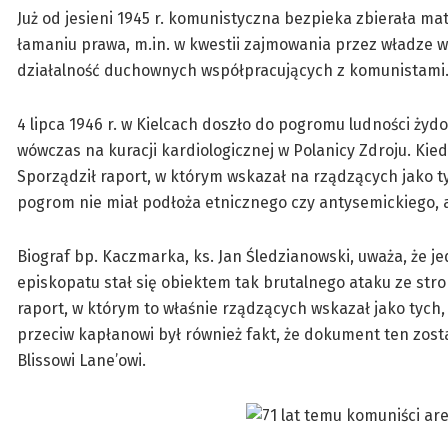
Już od jesieni 1945 r. komunistyczna bezpieka zbierała m
łamaniu prawa, m.in. w kwestii zajmowania przez władze w
działalność duchownych współpracujących z komunistami. C
4 lipca 1946 r. w Kielcach doszło do pogromu ludności żyd
wówczas na kuracji kardiologicznej w Polanicy Zdroju. Kie
Sporządził raport, w którym wskazał na rządzących jako t
pogrom nie miał podłoża etnicznego czy antysemickiego, a
Biograf bp. Kaczmarka, ks. Jan Śledzianowski, uważa, że j
episkopatu stał się obiektem tak brutalnego ataku ze stron
raport, w którym to właśnie rządzących wskazał jako ty
przeciw kapłanowi był również fakt, że dokument ten zo
Blissowi Lane’owi.