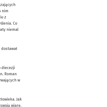
dzających
a nim
iu z
ślenia. Co
raty niemal
e dostawał
 diecezji
gen. Roman
ywających w
łowieka. Jak
swoją wiarę.