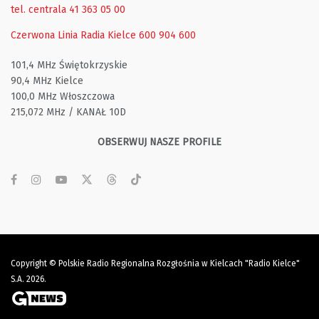
tel. centrala 41 363 05 00
Czerwona Linia Radia Kielce
600 904 600
101,4 MHz Świętokrzyskie
90,4 MHz Kielce
100,0 MHz Włoszczowa
215,072 MHz / KANAŁ 10D
OBSERWUJ NASZE PROFILE
Copyright © Polskie Radio Regionalna Rozgłośnia w Kielcach "Radio Kielce"
S.A. 2026.