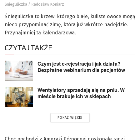
Śnieguliczka / Radosław Koniarz
Śnieguliczka to krzew, którego białe, kuliste owoce mogą
nieco przypominać zimę, która już wkrótce nadejdzie.
Przynajmniej ta kalendarzowa.
CZYTAJ TAKŻE
Czym jest e-rejestracja i jak działa?
Bezpłatne webinarium dla pacjentów
Wentylatory sprzedają się na pniu. W
mieście brakuje ich w sklepach
POKAŻ WIĘCEJ
Choć pochodzi z Ameryki Północnej doskonale radzi