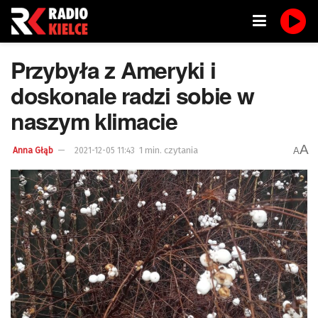
Przybyła z Ameryki i
doskonale radzi sobie w
naszym klimacie
A
1 min. czytania
A
Anna Głąb
2021-12-05 11:43