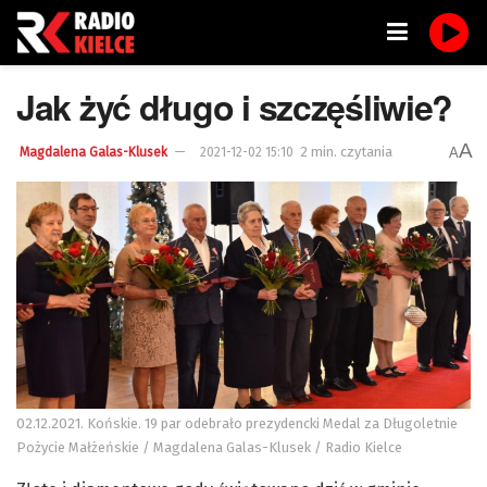
Jak żyć długo i szczęśliwie?
A
2 min. czytania
A
Magdalena Galas-Klusek
2021-12-02 15:10
02.12.2021. Końskie. 19 par odebrało prezydencki Medal za Długoletnie
Pożycie Małżeńskie / Magdalena Galas-Klusek / Radio Kielce