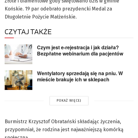
Złote i diamentowe gody świętowano dziś w gminie
Końskie. 19 par odebrało prezydencki Medal za
Długoletnie Pożycie Małżeńskie.
CZYTAJ TAKŻE
Czym jest e-rejestracja i jak działa?
Bezpłatne webinarium dla pacjentów
Wentylatory sprzedają się na pniu. W
mieście brakuje ich w sklepach
POKAŻ WIĘCEJ
Burmistrz Krzysztof Obratański składając życzenia,
przypomniał, że rodzina jest najważniejszą komórką
społeczną.