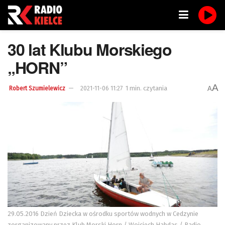
30 lat Klubu Morskiego
„HORN”
A
1 min. czytania
A
Robert Szumielewicz
2021-11-06 11:27
29.05.2016 Dzień Dziecka w ośrodku sportów wodnych w Cedzynie
zorganizowany przez Klub Morski Horn / Wojciech Habdas / Radio