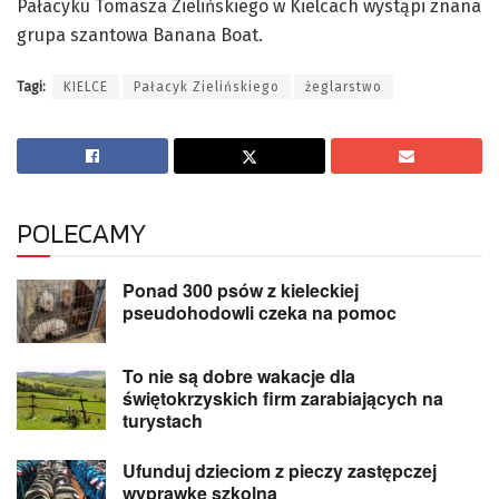
Pałacyku Tomasza Zielińskiego w Kielcach wystąpi znana
grupa szantowa Banana Boat.
Tagi:
KIELCE
Pałacyk Zielińskiego
żeglarstwo
POLECAMY
Ponad 300 psów z kieleckiej
pseudohodowli czeka na pomoc
To nie są dobre wakacje dla
świętokrzyskich firm zarabiających na
turystach
Ufunduj dzieciom z pieczy zastępczej
wyprawkę szkolną