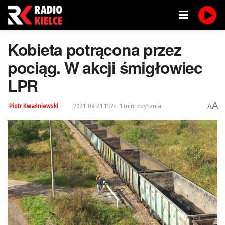
Kobieta potrącona przez
pociąg. W akcji śmigłowiec
LPR
A
1 min. czytania
A
Piotr Kwaśniewski
2021-09-21 11:24