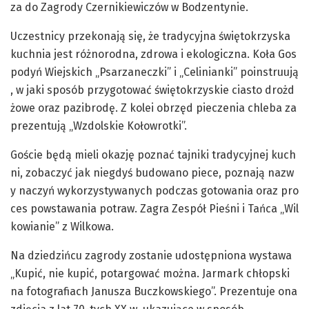
za
do
Zagrody
Czernikiewiczów
w
Bodzentynie.
Uczestnicy
przekonają
się,
że
tradycyjna
świętokrzyska
kuchnia
jest
różnorodna,
zdrowa
i
ekologiczna.
Koła
Gos
podyń
Wiejskich
„
Psarzaneczki
”
i
„
Celinianki
”
poinstruują
,
w
jaki
sposób
przygotować
świętokrzyskie
ciasto
drożd
żowe
oraz
pazibrodę
.
Z
kolei
obrzęd
pieczenia
chleba
za
prezentują
„
Wzdolskie
Kołowrotki”.
Goście
będą
mieli
okazję
poznać
tajniki
tradycyjnej
kuch
ni,
zobaczyć
jak
niegdyś
budowano
piece,
poznają
nazw
y
naczyń
wykorzystywanych
podczas
gotowania
oraz
pro
ces
powstawania
potraw.
Zagra
Zespół
Pieśni
i
Tańca
„Wil
kowianie”
z
Wilkowa.
Na dziedzińcu zagrody zostanie udostępniona wystawa
„Kupić
,
nie kupić, potargować można. Jarmark chłopski
na fotografiach Janusza Buczkowskiego”. Prezentuje ona