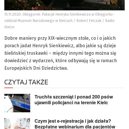
15.11.2020. Oblęgorek. Pałacyk Henryka Sienkiewicza w Oblęgorku -
oddział Muzeum Narodowego w Kielcach / Robert Felczak / Radio
Kielce
Dobre maniery przy XIX-wiecznym stole, co i o jakich
porach jadał Henryk Sienkiewicz, albo jakie są dzieje
bielińskiej truskawki – między innymi tego można się
dowiedzieć z wydarzeń, które odbywają się w ramach
Europejskich Dni Dziedzictwa.
CZYTAJ TAKŻE
Truchła szczeniąt i ponad 200 psów
ujawnili policjanci na terenie Kielc
Czym jest e-rejestracja i jak działa?
Bezpłatne webinarium dla pacjentów