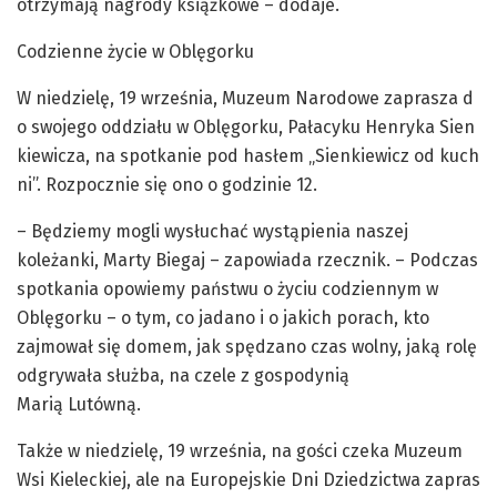
otrzymają nagrody książkowe
–
dodaje.
Codzienne
życie
w
Oblęgorku
W
niedzielę,
19
września,
Muzeum
Narodowe
zaprasza
d
o
swojego
oddziału
w
Oblęgorku,
Pałacyku
Henryka
Sien
kiewicza,
na
spotkanie
pod
hasłem
„Sienkiewicz
od
kuch
ni”.
Rozpocznie
się
ono
o
godzinie
12.
– Będziemy mogli wysłuchać wystąpienia naszej
koleżanki, Marty Biegaj
–
zapowiada rzecznik. – Podczas
spotkania opowiemy państwu o życiu codziennym w
Oblęgorku
–
o tym, co jadano i o jakich porach, kto
zajmował się domem, jak spędzano czas wolny, jaką rolę
odgrywała służba, na czele z gospodynią
Marią
Lutówną
.
Także
w
niedzielę,
19
września,
na
gości
czeka
Muzeum
Wsi
Kieleckiej,
ale
na
Europejskie
Dni
Dziedzictwa
zapras