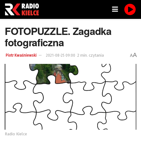
FOTOPUZZLE. Zagadka
fotograficzna
A
2 min. czytania
A
Piotr Kwaśniewski
2021-08-25 09:00
Radio Kielce