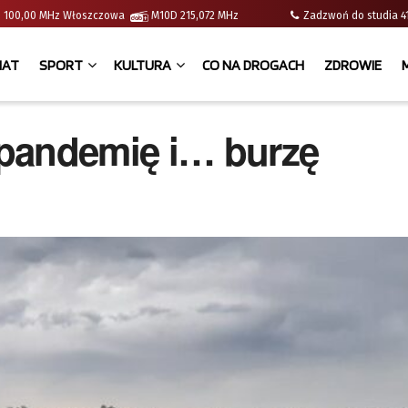
e | 100,00 MHz Włoszczowa
M10D 215,072 MHz
Zadzwoń do studia
IAT
SPORT
KULTURA
CO NA DROGACH
ZDROWIE
 pandemię i… burzę