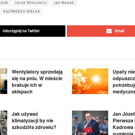
eślak
Jacek Włosowicz
Jan Nowak
KAZIMIERZA WIELKA
Udostępnij na Twitter
Email
Wentylatory sprzedają
Upały nie
się na pniu. W mieście
odpuszcz
brakuje ich w
potrzebu
sklepach
medyczne
Jak używać
Jan Józef
klimatyzacji by nie
Pierwsza
szkodziła zdrowiu?
Kadrowa 
sumienia