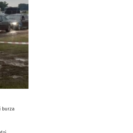
i burza
dzi,