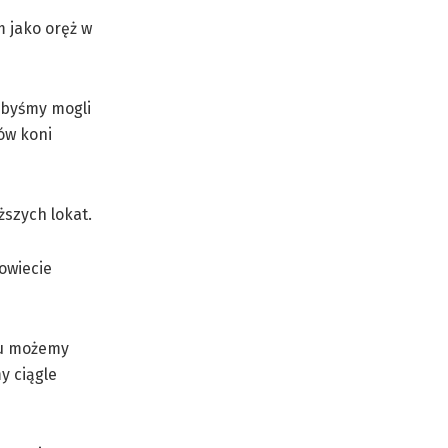
m jako oręż w
abyśmy mogli
ów koni
ższych lokat.
owiecie
atu możemy
y ciągle