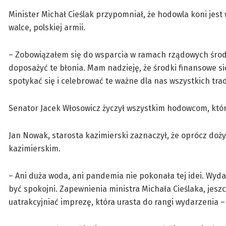
Minister Michał Cieślak przypomniał, że hodowla koni jest 
walce, polskiej armii.
– Zobowiązałem się do wsparcia w ramach rządowych środ
doposażyć te błonia. Mam nadzieję, że środki finansowe 
spotykać się i celebrować te ważne dla nas wszystkich trad
Senator Jacek Włosowicz życzył wszystkim hodowcom, którz
Jan Nowak, starosta kazimierski zaznaczył, że oprócz doż
kazimierskim.
– Ani duża woda, ani pandemia nie pokonała tej idei. Wyd
być spokojni. Zapewnienia ministra Michała Cieślaka, jesz
uatrakcyjniać imprezę, która urasta do rangi wydarzenia –