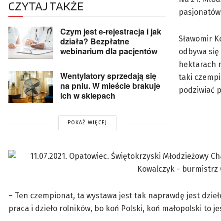
CZYTAJ TAKŻE
pasjonatów 
Czym jest e-rejestracja i jak
Sławomir K
działa? Bezpłatne
webinarium dla pacjentów
odbywa się 
hektarach 
Wentylatory sprzedają się
taki czempi
na pniu. W mieście brakuje
podziwiać p
ich w sklepach
POKAŻ WIĘCEJ
– Ten czempionat, ta wystawa jest tak naprawdę jest dzie
praca i dzieło rolników, bo koń Polski, koń małopolski to je