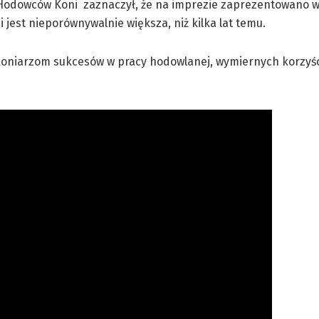
 Hodowców Koni zaznaczył, że na imprezie zaprezentowano 
jest nieporównywalnie większa, niż kilka lat temu.
 koniarzom sukcesów w pracy hodowlanej, wymiernych korzyśc