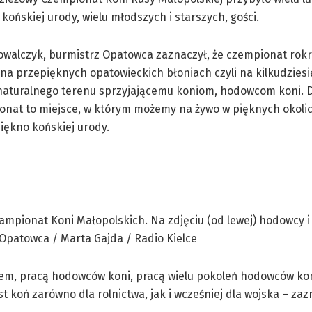
końskiej urody, wielu młodszych i starszych, gości.
owalczyk, burmistrz Opatowca zaznaczył, że czempionat rok
na przepięknych opatowieckich błoniach czyli na kilkudziesi
naturalnego terenu sprzyjającemu koniom, hodowcom koni. D
onat to miejsce, w którym możemy na żywo w pięknych okoli
iękno końskiej urody.
łem, pracą hodowców koni, pracą wielu pokoleń hodowców kon
st koń zarówno dla rolnictwa, jak i wcześniej dla wojska – zaz