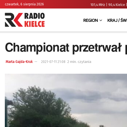
czwartek, 6 sierpnia 2026
101,4 MHz | 90,4 Kielc
REGION
KRAJ / ŚW
Championat przetrwał
2 min. czytania
Marta Gajda-Kruk
2021-07-11 21:08