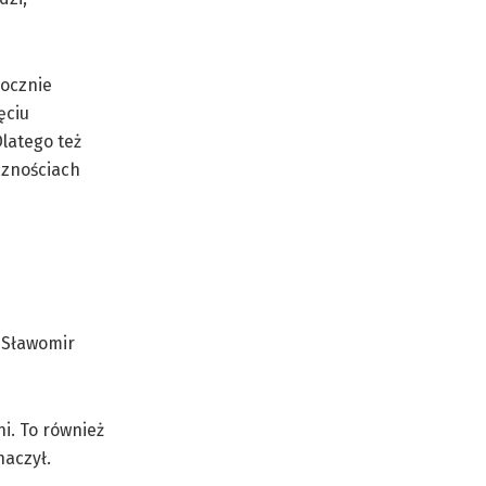
rocznie
ęciu
latego też
cznościach
i. To również
naczył.