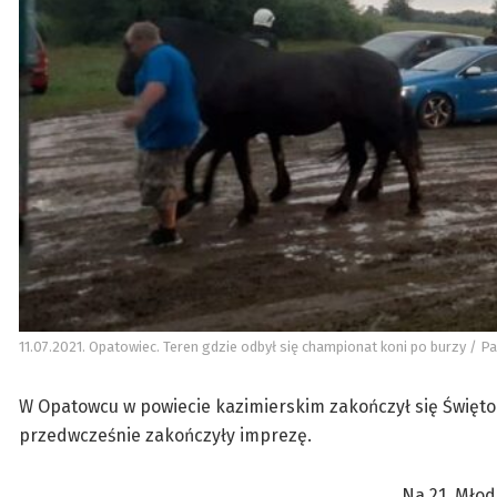
11.07.2021. Opatowiec. Teren gdzie odbył się championat koni po burzy / Pa
W Opatowcu w powiecie kazimierskim zakończył się Święto
przedwcześnie zakończyły imprezę.
Na 21. Młod