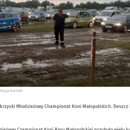
trycja Bartnik
krzyski Młodzieżowy Championat Koni Małopolskich. Deszcz 
zieżowy Czempionat Koni Rasy Małopolskiej przybyło wielu lu