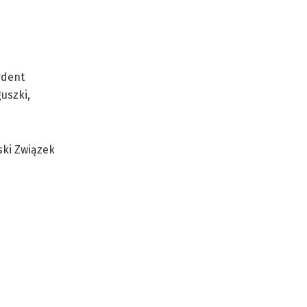
ydent
guszki,
ski Związek