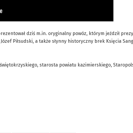
ezentował dziś m.in. oryginalny powóz, którym jeździł prez
 Józef Piłsudski, a także słynny historyczny brek Księcia San
iętokrzyskiego, starosta powiatu kazimierskiego, Staropol