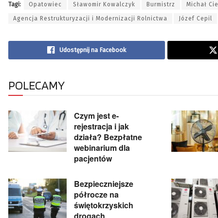
Tagi:
Opatowiec
Sławomir Kowalczyk
Burmistrz
Michał Ci
Agencja Restrukturyzacji i Modernizacji Rolnictwa
Józef Cepil
Udostępnij na Facebook
POLECAMY
Czym jest e-
rejestracja i jak
działa? Bezpłatne
webinarium dla
pacjentów
Bezpieczniejsze
półrocze na
świętokrzyskich
drogach