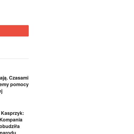
ają. Czasami
jemy pomocy
j
 Kasprzyk:
 Kompania
obudziła
 narodu