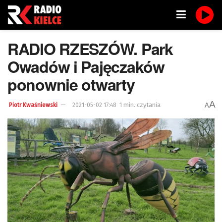
RADIO RZESZÓW. Park
Owadów i Pajęczaków
ponownie otwarty
A
1 min. czytania
A
Piotr Kwaśniewski
2021-05-02 17:48