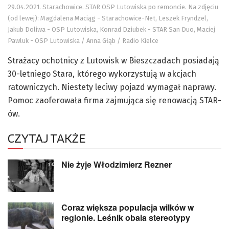
29.04.2021. Starachowice. STAR OSP Lutowiska po remoncie. Na zdjęciu
(od lewej): Magdalena Maciąg - Starachowice-Net, Leszek Fryndzel,
Jakub Doliwa - OSP Lutowiska, Konrad Dziubek - STAR San Duo, Maciej
Pawluk - OSP Lutowiska / Anna Głąb / Radio Kielce
Strażacy ochotnicy z Lutowisk w Bieszczadach posiadają
30-letniego Stara, którego wykorzystują w akcjach
ratowniczych. Niestety leciwy pojazd wymagał naprawy.
Pomoc zaoferowała firma zajmująca się renowacją STAR-
ów.
CZYTAJ TAKŻE
Nie żyje Włodzimierz Rezner
Coraz większa populacja wilków w
regionie. Leśnik obala stereotypy