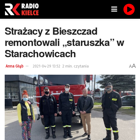
Strażacy z Bieszczad
remontowali „staruszka” w
Starachowicach
A
2 min. czytania
A
Anna Głąb
2021-04-29 13:52