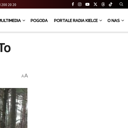
 41 200 20 20
MULTIMEDIA
POGODA
PORTALE RADIA KIELCE
O NAS
To
A
A