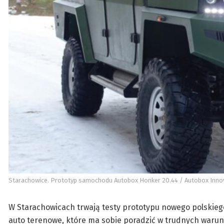
Starachowice. Prototyp samochodu Autobox Honker 20.44 / Autobox Inno
W Starachowicach trwają testy prototypu nowego polski
auto terenowe, które ma sobie poradzić w trudnych waru