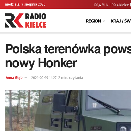
niedziela, 9 sierpnia 2026
101,4 MHz | 90,4 Kielc
REGION
KRAJ / ŚW
Polska terenówka pows
nowy Honker
2 min. czytania
Anna Głąb
2021-02-19 14:27