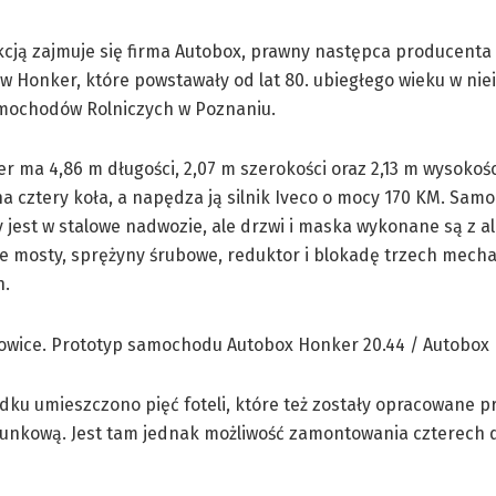
cją zajmuje się firma Autobox, prawny następca producenta
Honker, które powstawały od lat 80. ubiegłego wieku w nieis
mochodów Rolniczych w Poznaniu.
 ma 4,86 m długości, 2,07 m szerokości oraz 2,13 m wysokoś
 cztery koła, a napędza ją silnik Iveco o mocy 170 KM. Sam
jest w stalowe nadwozie, ale drzwi i maska wykonane są z 
e mosty, sprężyny śrubowe, reduktor i blokadę trzech mec
h.
ku umieszczono pięć foteli, które też zostały opracowane p
ładunkową. Jest tam jednak możliwość zamontowania czterech