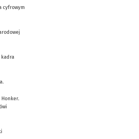
na cyfrowym
Narodowej
 kadra
a.
 Honker.
ówi
i