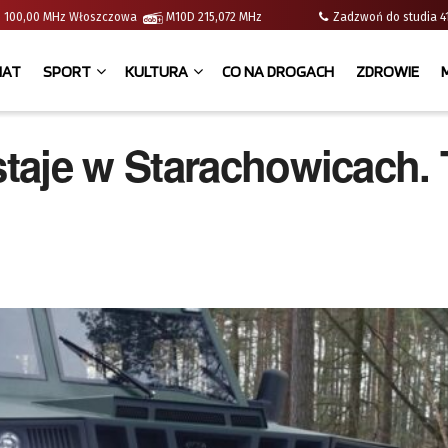
e | 100,00 MHz Włoszczowa
M10D 215,072 MHz
Zadzwoń do studia
IAT
SPORT
KULTURA
CO NA DROGACH
ZDROWIE
taje w Starachowicach. 