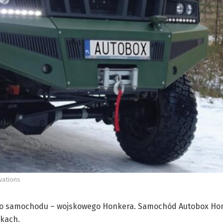
vations
ego samochodu – wojskowego Honkera. Samochód Autobox Hon
nkach.