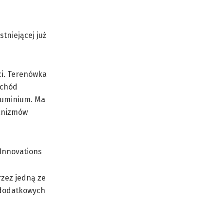
tniejącej już
ci. Terenówka
ochód
aluminium. Ma
hanizmów
rzez jedną ze
 dodatkowych