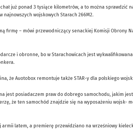
chał już ponad 3 tysiące kilometrów, a to można sprawdzić 
x w najnowszych wojskowych Starach 266M2.
imą firmę – mówi przewodniczący senackiej Komisji Obrony 
darcze i obronne, bo w Starachowicach jest wykwalifikowana
onkera.
mina, że Auotobox remontuje także STAR-y dla polskiego wojsk
ma jest posiadaczem praw do dobrego samochodu, jakim jest
rzę, że ten samochód znajdzie się na wyposażeniu wojsk- m
armii latem, a premierę przewidziano na wrześniowy kieleck