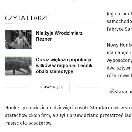
Jego produk
CZYTAJ TAKŻE
samochodów 
Fabryce Sa
Nie żyje Włodzimierz
Rezner
Nowy Honker
ma napęd na
Coraz większa populacja
wyposażony 
wilków w regionie. Leśnik
dwa sztywn
obala stereotypy
różnicowyc
POKAŻ WIĘCEJ
Honker przewiezie do dziewięciu osób. Standardowo w środ
starachowickich firm, a z tyłu przewidziano przestrzeń 
miejsc dla pasażerów.