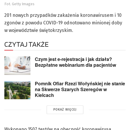
Fot. Getty Images
201 nowych przypadków zakażenia koronawirusem i 10
zgonów z powodu COVID-19 odnotowano minionej doby
w województwie świętokrzyskim.
CZYTAJ TAKŻE
Czym jest e-rejestracja i jak działa?
Bezpłatne webinarium dla pacjentów
Pomnik Ofiar Rzezi Wołyńskiej nie stanie
na Skwerze Szarych Szeregów w
Kielcach
POKAŻ WIĘCEJ
Wykonano 1507 testów na obecność koronawirusa.