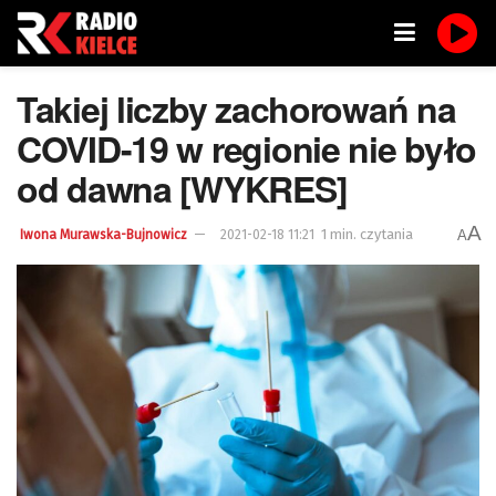
Takiej liczby zachorowań na
COVID-19 w regionie nie było
od dawna [WYKRES]
A
1 min. czytania
A
Iwona Murawska-Bujnowicz
2021-02-18 11:21