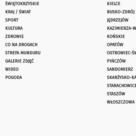
ŚWIĘTOKRZYSKIE
KIELCE
KRAJ / ŚWIAT
BUSKO-ZDRÓJ
SPORT
JĘDRZEJÓW
KULTURA
KAZIMIERZA-W
ZDROWIE
KOŃSKIE
CO NA DROGACH
OPATÓW
STREFA MUNDURU
OSTROWIEC-Ś
GALERIE ZDJĘĆ
PIŃCZÓW
WIDEO
SANDOMIERZ
POGODA
SKARŻYSKO-K
STARACHOWIC
STASZÓW
WŁOSZCZOWA