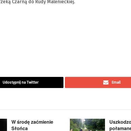
rzeką Czarną do Rudy Malenieckiej.
Udostępnij na Twitter
Email
W środę zaćmienie
Uszkodzo
Słońca
połamane