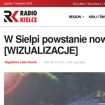
piątek, 7 sierpnia 2026
101,4 MHz | 90,4 Kielce
REGION
KRAJ / ŚW
W Sielpi powstanie no
[WIZUALIZACJE]
2 min. czytania
Magdalena Galas-Klusek
2021-02-17 14:19