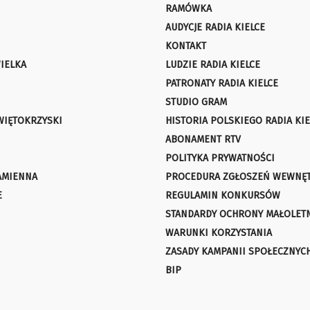
RAMÓWKA
AUDYCJE RADIA KIELCE
KONTAKT
IELKA
LUDZIE RADIA KIELCE
PATRONATY RADIA KIELCE
STUDIO GRAM
WIĘTOKRZYSKI
HISTORIA POLSKIEGO RADIA KIE
ABONAMENT RTV
POLITYKA PRYWATNOŚCI
AMIENNA
PROCEDURA ZGŁOSZEŃ WEWNĘ
E
REGULAMIN KONKURSÓW
STANDARDY OCHRONY MAŁOLET
WARUNKI KORZYSTANIA
ZASADY KAMPANII SPOŁECZNYC
BIP