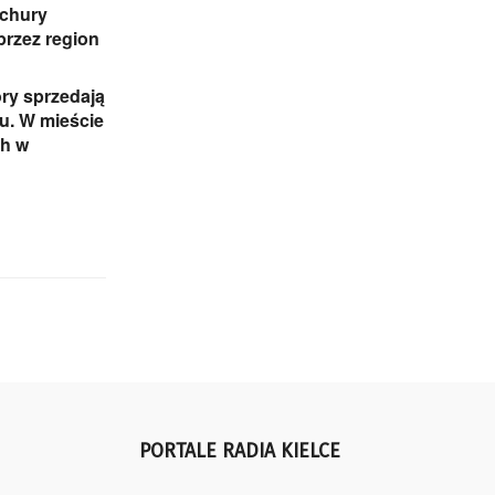
ichury
przez region
ry sprzedają
iu. W mieście
ch w
PORTALE RADIA KIELCE