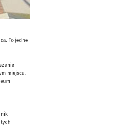
ca. To jedne
kszenie
tym miejscu.
uzeum
hnik
stych