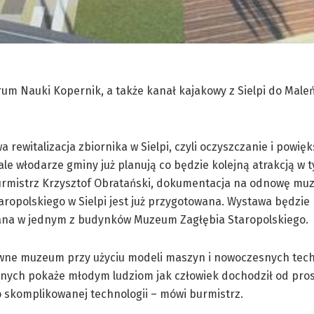
m Nauki Kopernik, a także kanał kajakowy z Sielpi do Maleń
a rewitalizacja zbiornika w Sielpi, czyli oczyszczanie i powię
 ale włodarze gminy już planują co będzie kolejną atrakcją w 
urmistrz Krzysztof Obratański, dokumentacja na odnowę m
aropolskiego w Sielpi jest już przygotowana. Wystawa będzie
na w jednym z budynków Muzeum Zagłębia Staropolskiego.
ywne muzeum przy użyciu modeli maszyn i nowoczesnych tec
lnych pokaże młodym ludziom jak człowiek dochodził od pro
 skomplikowanej technologii – mówi burmistrz.