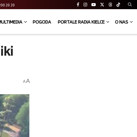
41 200 20 20
MULTIMEDIA
POGODA
PORTALE RADIA KIELCE
O NAS
iki
A
A