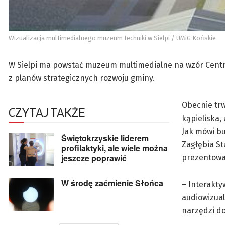
Wizualizacja multimedialnego muzeum techniki w Sielpi / UMiG Końskie
W Sielpi ma powstać muzeum multimedialne na wzór Centru
z planów strategicznych rozwoju gminy.
Obecnie trw
CZYTAJ TAKŻE
kąpieliska,
Jak mówi b
Świętokrzyskie liderem
Zagłębia St
profilaktyki, ale wiele można
jeszcze poprawić
prezentowa
W środę zaćmienie Słońca
– Interakt
audiowizua
narzędzi do