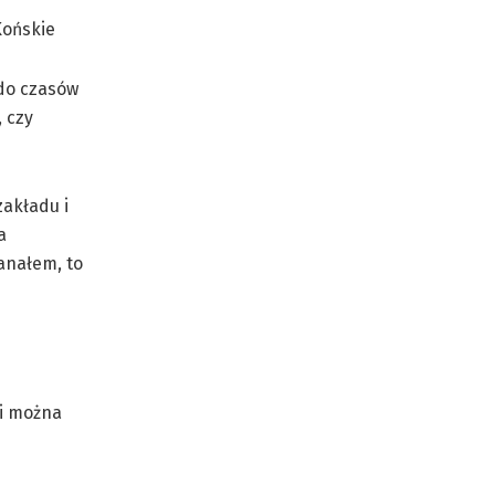
 do czasów
 czy
zakładu i
a
anałem, to
 i można