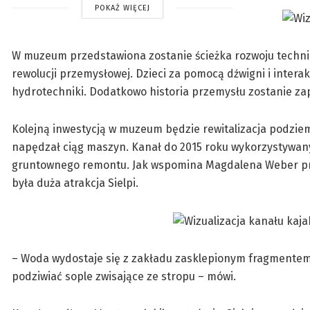
POKAŻ WIĘCEJ
W muzeum przedstawiona zostanie ścieżka rozwoju techniki
rewolucji przemysłowej. Dzieci za pomocą dźwigni i intera
hydrotechniki. Dodatkowo historia przemysłu zostanie za
Kolejną inwestycją w muzeum będzie rewitalizacja podzie
napędzał ciąg maszyn. Kanał do 2015 roku wykorzystywany
gruntownego remontu. Jak wspomina Magdalena Weber prz
była duża atrakcja Sielpi.
– Woda wydostaje się z zakładu zasklepionym fragmentem
podziwiać sople zwisające ze stropu – mówi.