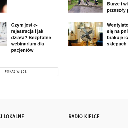
Burze i w
przeszły 
Czym jest e-
Wentylato
rejestracja i jak
się na pn
działa? Bezpłatne
brakuje i
webinarium dla
sklepach
pacjentów
POKAŻ WIĘCEJ
I LOKALNE
RADIO KIELCE