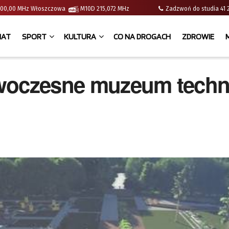
 | 100,00 MHz Włoszczowa
M10D 215,072 MHz
Zadzwoń do studia 
IAT
SPORT
KULTURA
CO NA DROGACH
ZDROWIE
woczesne muzeum techn