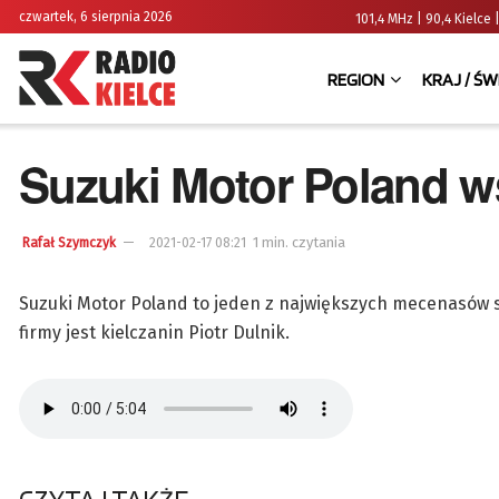
czwartek, 6 sierpnia 2026
101,4 MHz | 90,4 Kielc
REGION
KRAJ / ŚW
Suzuki Motor Poland ws
1 min. czytania
Rafał Szymczyk
2021-02-17 08:21
Suzuki Motor Poland to jeden z największych mecenasów 
firmy jest kielczanin Piotr Dulnik.
CZYTAJ TAKŻE