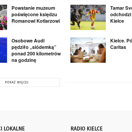
Powstanie muzeum
Tamar Sve
poświęcone księdzu
odchodzi
Romanowi Kotlarzowi
Kielce
Osobowe Audi
Kielce. P
pędziło „siódemką”
Caritas
ponad 200 kilometrów
na godzinę
POKAŻ WIĘCEJ
I LOKALNE
RADIO KIELCE