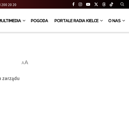
 41 200 20 20
MULTIMEDIA
POGODA
PORTALE RADIA KIELCE
O NAS
A
A
m zarządu