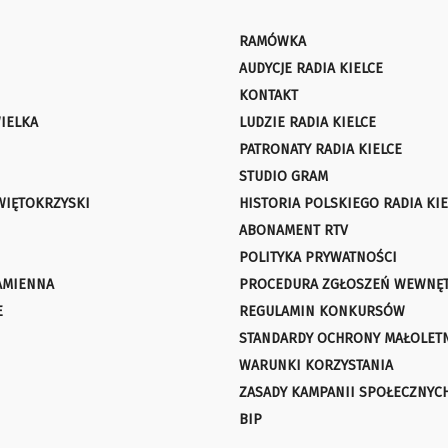
RAMÓWKA
AUDYCJE RADIA KIELCE
KONTAKT
IELKA
LUDZIE RADIA KIELCE
PATRONATY RADIA KIELCE
STUDIO GRAM
WIĘTOKRZYSKI
HISTORIA POLSKIEGO RADIA KIE
ABONAMENT RTV
POLITYKA PRYWATNOŚCI
AMIENNA
PROCEDURA ZGŁOSZEŃ WEWNĘ
E
REGULAMIN KONKURSÓW
STANDARDY OCHRONY MAŁOLET
WARUNKI KORZYSTANIA
ZASADY KAMPANII SPOŁECZNYC
BIP