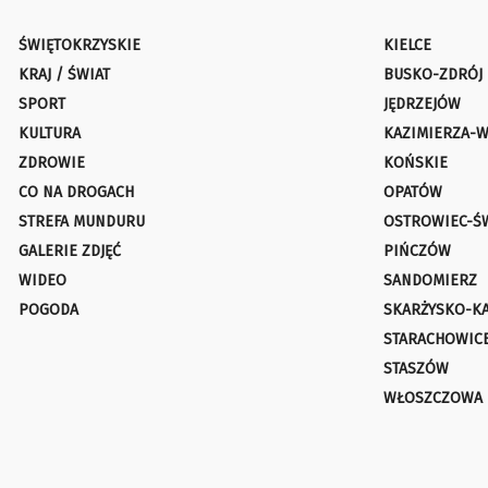
ŚWIĘTOKRZYSKIE
KIELCE
KRAJ / ŚWIAT
BUSKO-ZDRÓJ
SPORT
JĘDRZEJÓW
KULTURA
KAZIMIERZA-W
ZDROWIE
KOŃSKIE
CO NA DROGACH
OPATÓW
STREFA MUNDURU
OSTROWIEC-Ś
GALERIE ZDJĘĆ
PIŃCZÓW
WIDEO
SANDOMIERZ
POGODA
SKARŻYSKO-K
STARACHOWIC
STASZÓW
WŁOSZCZOWA