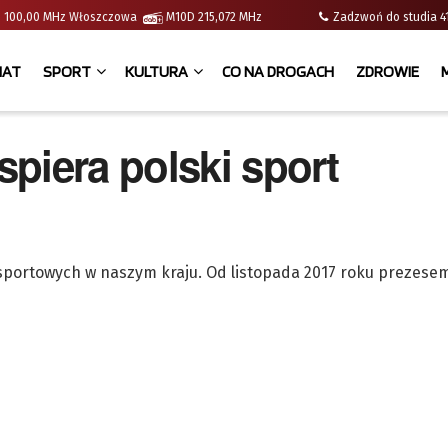
e | 100,00 MHz Włoszczowa
M10D 215,072 MHz
Zadzwoń do studia
IAT
SPORT
KULTURA
CO NA DROGACH
ZDROWIE
piera polski sport
sportowych w naszym kraju. Od listopada 2017 roku prezese