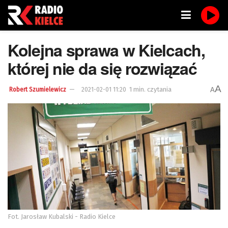
Kolejna sprawa w Kielcach,
której nie da się rozwiązać
A
1 min. czytania
A
Robert Szumielewicz
2021-02-01 11:20
Fot. Jarosław Kubalski - Radio Kielce