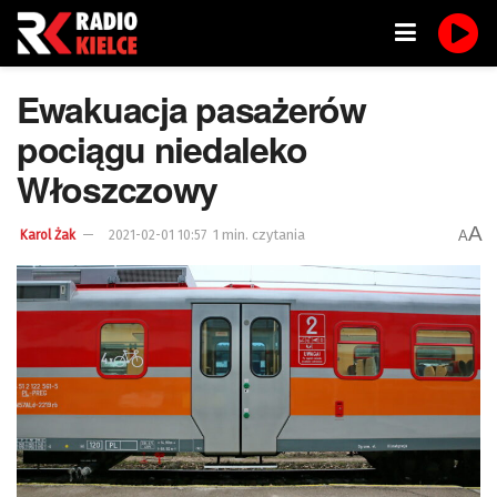
Ewakuacja pasażerów
pociągu niedaleko
Włoszczowy
A
1 min. czytania
A
Karol Żak
2021-02-01 10:57