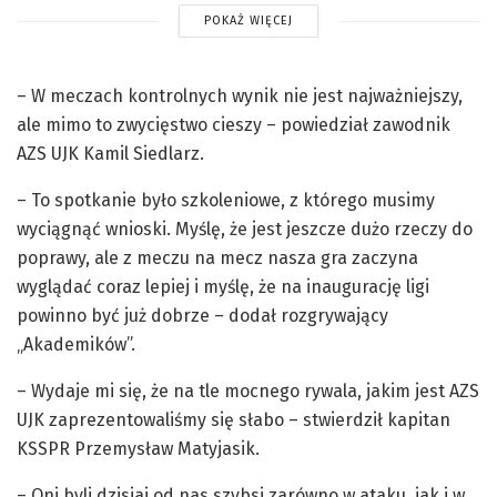
POKAŻ WIĘCEJ
– W meczach kontrolnych wynik nie jest najważniejszy,
ale mimo to zwycięstwo cieszy – powiedział zawodnik
AZS UJK Kamil Siedlarz.
– To spotkanie było szkoleniowe, z którego musimy
wyciągnąć wnioski. Myślę, że jest jeszcze dużo rzeczy do
poprawy, ale z meczu na mecz nasza gra zaczyna
wyglądać coraz lepiej i myślę, że na inaugurację ligi
powinno być już dobrze – dodał rozgrywający
„Akademików”.
– Wydaje mi się, że na tle mocnego rywala, jakim jest AZS
UJK zaprezentowaliśmy się słabo – stwierdził kapitan
KSSPR Przemysław Matyjasik.
– Oni byli dzisiaj od nas szybsi zarówno w ataku, jak i w