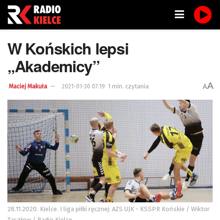
W Końskich lepsi
„Akademicy”
A
1 min. czytania
A
Maciej Makuła
2021-01-30 07:19
28.11.2020. Kielce. I liga piłki ręcznej: AZS UJK - KSSPR Końskie / Wiktor
Taszłow / Radio Kielce