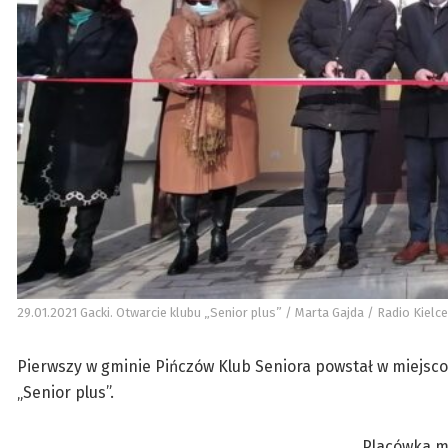
29.01.2021 Gacki. Otwarcie klubu „Senior plus” / Marta Gajda / Radio Kielce
Pierwszy w gminie Pińczów Klub Seniora powstał w miejsc
„Senior plus”.
Placówka mi