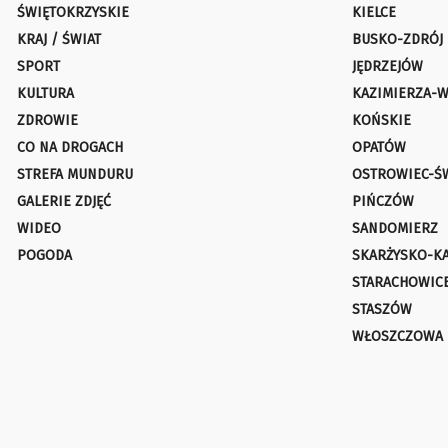
ŚWIĘTOKRZYSKIE
KIELCE
KRAJ / ŚWIAT
BUSKO-ZDRÓJ
SPORT
JĘDRZEJÓW
KULTURA
KAZIMIERZA-W
ZDROWIE
KOŃSKIE
CO NA DROGACH
OPATÓW
STREFA MUNDURU
OSTROWIEC-Ś
GALERIE ZDJĘĆ
PIŃCZÓW
WIDEO
SANDOMIERZ
POGODA
SKARŻYSKO-K
STARACHOWIC
STASZÓW
WŁOSZCZOWA