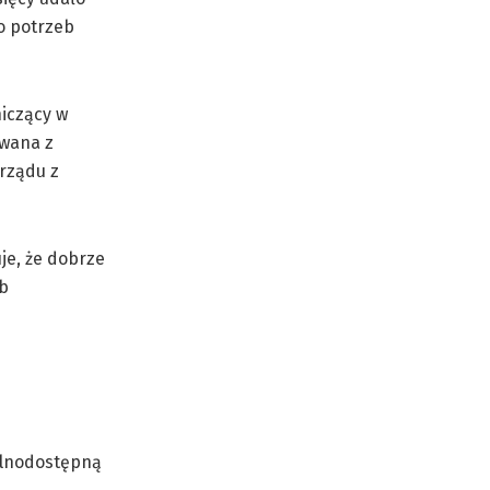
o potrzeb
niczący w
owana z
rządu z
je, że dobrze
ób
gólnodostępną