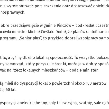
wnie wyremontować pomieszczenia oraz dostosować obiekt d
łnosprawnych.
dobre przedsięwzięcie w gminie Pińczów – podkreślał uczest
acówki minister Michał Cieślak. Dodał, że placówka dofinans
programu „Senior plus”, to przykład dobrej współpracy samo
t to, abyśmy dbali o lokalną społeczność. To wszystko pokazu
ny samorząd, który pozyskuje środki, może je w dobry spos
ać na rzecz lokalnych mieszkańców – dodaje minister.
ą mieli do dyspozycji lokal o powierzchni około 100 metrów
j 60 lat.
yspozycji aneks kuchenny, salę telewizyjną, szatnię, salę o