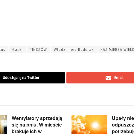
lus
Gacki
PIŃCZÓW
Włodzimierz Badurak
KAZIMIERZA WIEL
Udostępnij na Twitter
Email
Wentylatory sprzedają
Upały nie
się na pniu. W mieście
odpuszcz
brakuje ich w
potrzebu