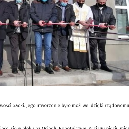
owości Gacki. Jego utworzenie było możliwe, dzięki rządowe
eści się w bloku na Osiedlu Robotniczym. W ciągu pięciu mie