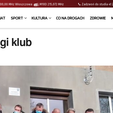
 | 100,00 MHz Włoszczowa
M10D 215,072 MHz
Zadzwoń do studia 
IAT
SPORT
KULTURA
CO NA DROGACH
ZDROWIE
gi klub