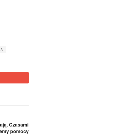
KA
ają. Czasami
jemy pomocy