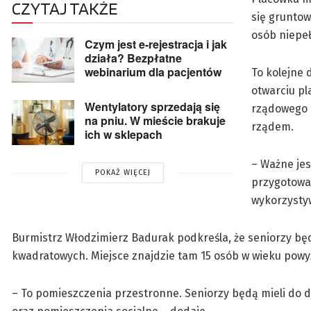
CZYTAJ TAKŻE
się grunto
osób niepe
Czym jest e-rejestracja i jak
działa? Bezpłatne
webinarium dla pacjentów
To kolejne 
otwarciu pl
Wentylatory sprzedają się
rządowego 
na pniu. W mieście brakuje
rządem.
ich w sklepach
– Ważne jes
POKAŻ WIĘCEJ
przygotowa
wykorzystyw
Burmistrz Włodzimierz Badurak podkreśla, że seniorzy będ
kwadratowych. Miejsce znajdzie tam 15 osób w wieku powyże
– To pomieszczenia przestronne. Seniorzy będą mieli do d