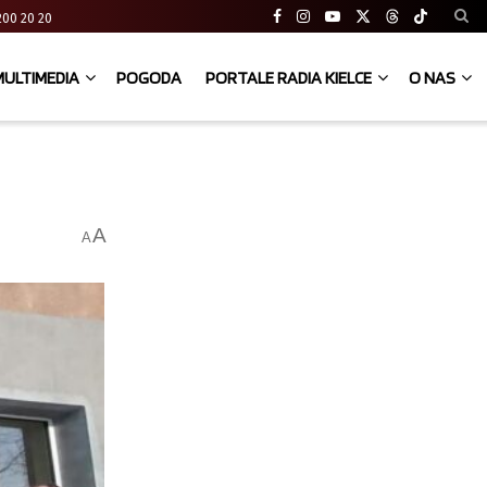
41 200 20 20
MULTIMEDIA
POGODA
PORTALE RADIA KIELCE
O NAS
A
A