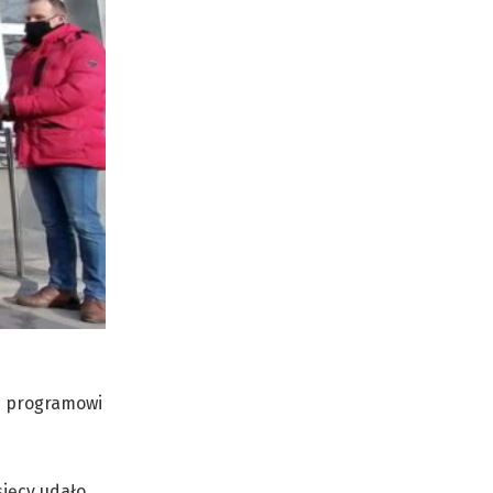
mu programowi
sięcy udało