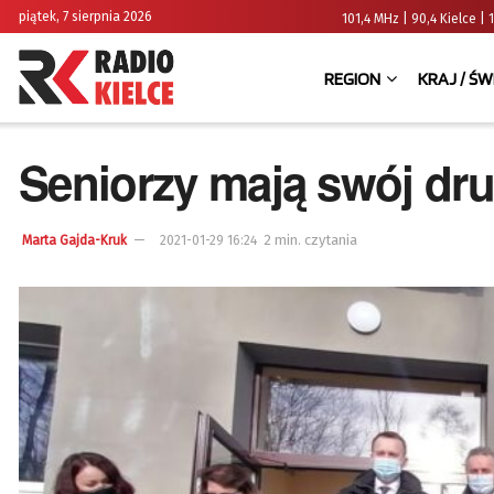
piątek, 7 sierpnia 2026
101,4 MHz | 90,4 Kielce
REGION
KRAJ / ŚW
Seniorzy mają swój dru
2 min. czytania
Marta Gajda-Kruk
2021-01-29 16:24