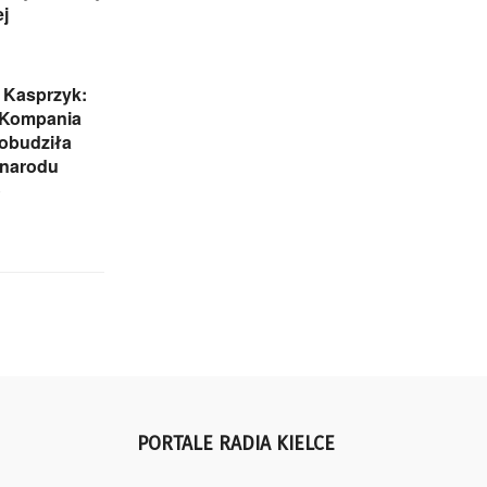
j
 Kasprzyk:
 Kompania
obudziła
 narodu
o
PORTALE RADIA KIELCE