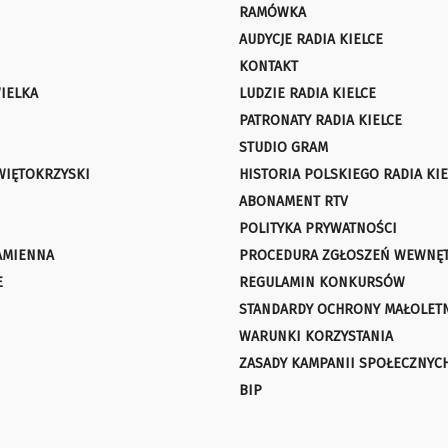
RAMÓWKA
AUDYCJE RADIA KIELCE
KONTAKT
IELKA
LUDZIE RADIA KIELCE
PATRONATY RADIA KIELCE
STUDIO GRAM
WIĘTOKRZYSKI
HISTORIA POLSKIEGO RADIA KIE
ABONAMENT RTV
POLITYKA PRYWATNOŚCI
AMIENNA
PROCEDURA ZGŁOSZEŃ WEWNĘ
E
REGULAMIN KONKURSÓW
STANDARDY OCHRONY MAŁOLET
WARUNKI KORZYSTANIA
ZASADY KAMPANII SPOŁECZNYC
BIP