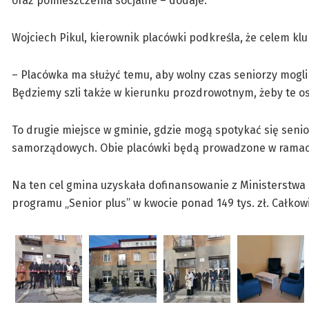
oraz pomieszczenia socjalne – dodaje.
Wojciech Pikul, kierownik placówki podkreśla, że celem klu
– Placówka ma służyć temu, aby wolny czas seniorzy mogli s
Będziemy szli także w kierunku prozdrowotnym, żeby te oso
To drugie miejsce w gminie, gdzie mogą spotykać się senio
samorządowych. Obie placówki będą prowadzone w ramach
Na ten cel gmina uzyskała dofinansowanie z Ministerstwa 
programu „Senior plus” w kwocie ponad 149 tys. zł. Całkowi