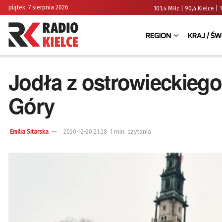
piątek, 7 sierpnia 2026
101,4 MHz | 90,4 Kielce
REGION
KRAJ / ŚW
Jodła z ostrowieckiego
Góry
1 min. czytania
Emilia Sitarska
2020-12-20 21:28