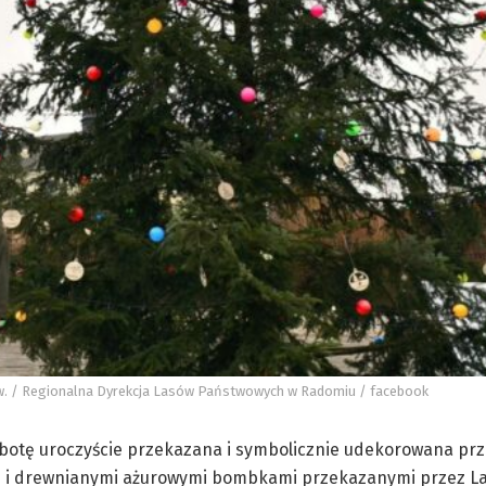
 Św. / Regionalna Dyrekcja Lasów Państwowych w Radomiu / facebook
obotę uroczyście przekazana i symbolicznie udekorowana prz
mi i drewnianymi ażurowymi bombkami przekazanymi przez L