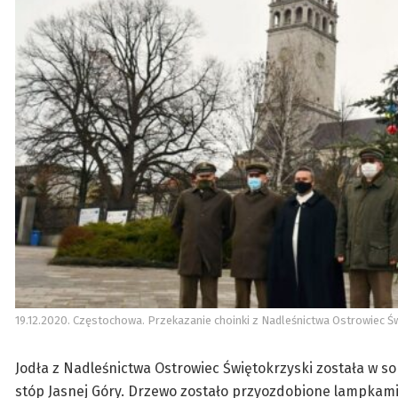
19.12.2020. Częstochowa. Przekazanie choinki z Nadleśnictwa Ostrowiec
Jodła z Nadleśnictwa Ostrowiec Świętokrzyski została w s
stóp Jasnej Góry. Drzewo zostało przyozdobione lampka