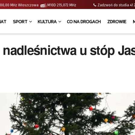
 | 100,00 MHz Włoszczowa
M10D 215,072 MHz
Zadzwoń do studia 
IAT
SPORT
KULTURA
CO NA DROGACH
ZDROWIE
 nadleśnictwa u stóp Ja