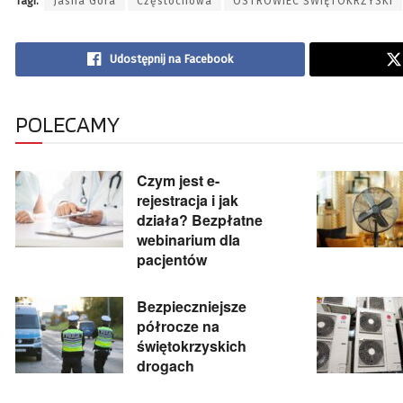
Tagi:
Jasna Góra
Częstochowa
OSTROWIEC ŚWIĘTOKRZYSKI
Udostępnij na Facebook
POLECAMY
Czym jest e-
rejestracja i jak
działa? Bezpłatne
webinarium dla
pacjentów
Bezpieczniejsze
półrocze na
świętokrzyskich
drogach