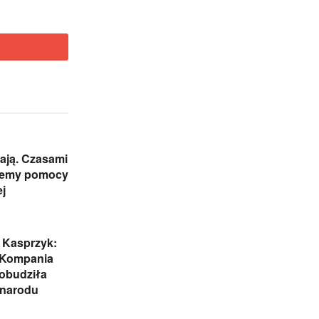
ają. Czasami
jemy pomocy
j
 Kasprzyk:
 Kompania
obudziła
 narodu
o