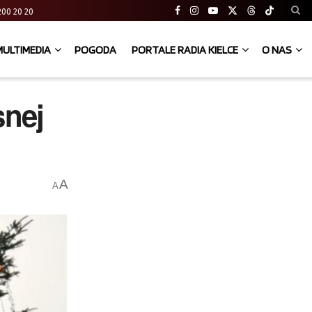
41 200 20 20
MULTIMEDIA
POGODA
PORTALE RADIA KIELCE
O NAS
snej
A
A