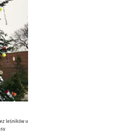
ez leśników u
asy