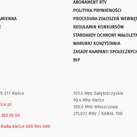
ABONAMENT RTV
POLITYKA PRYWATNOŚCI
AMIENNA
PROCEDURA ZGŁOSZEŃ WEWNĘ
E
REGULAMIN KONKURSÓW
STANDARDY OCHRONY MAŁOLET
WARUNKI KORZYSTANIA
ZASADY KAMPANII SPOŁECZNYC
BIP
25-317 Kielce
101,4 MHz Świętokrzyskie
90,4 MHz Kielce
lce.pl
100,0 MHz Włoszczowa
215,072 MHz / KANAŁ 10D
1 363 05 00
 Radia Kielce
600 904 600