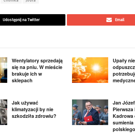
choinka
Jodła
Udostępnij na Twitter
Email
Wentylatory sprzedają
Upały nie
się na pniu. W mieście
odpuszcz
brakuje ich w
potrzebu
sklepach
medyczne
Jak używać
Jan Józef
klimatyzacji by nie
Pierwsza
szkodziła zdrowiu?
Kadrowa 
sumienia
polskieg