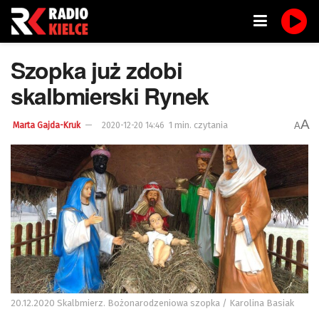
Szopka już zdobi
skalbmierski Rynek
A
1 min. czytania
A
Marta Gajda-Kruk
2020-12-20 14:46
20.12.2020 Skalbmierz. Bożonarodzeniowa szopka / Karolina Basiak